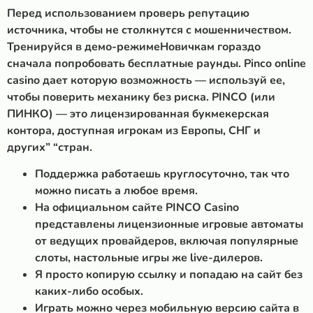
Перед использованием проверь репутацию
источника, чтобы не столкнутся с мошенничеством.
Тренируйся в демо-режимеНовичкам гораздо
сначала попробовать бесплатные раунды. Pinco online
casino дает которую возможность — используй ее,
чтобы поверить механику без риска. PINCO (или
ПИНКО) — это лицензированная букмекерская
контора, доступная игрокам из Европы, СНГ и
других” “стран.
Поддержка работаешь круглосуточно, так что
можно писать а любое время.
На официальном сайте PINCO Casino
представлены лицензионные игровые автоматы
от ведущих провайдеров, включая популярные
слоты, настольные игры же live-дилеров.
Я просто копирую ссылку и попадаю на сайт без
каких-либо особых.
Играть можно через мобильную версию сайта в