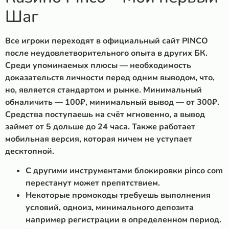
Шаг
Все игроки переходят в официальный сайт PINCO
после неудовлетворительного опыта в других БК.
Среди упоминаемых плюсы — необходимость
доказательств личности перед одним выводом, что,
но, является стандартом и рынке. Минимальный
обналичить — 100₽, минимальный вывод — от 300₽.
Средства поступаешь на счёт мгновенно, а вывод
займет от 5 дольше до 24 часа. Также работает
мобильная версия, которая ничем не уступает
десктопной.
С другими инструментами блокировки pinco com
перестанут может препятствием.
Некоторые промокоды требуешь выполнения
условий, одноиз, минимального депозита
например регистрации в определенном период.