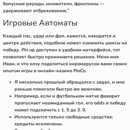
бонусные раунды, множители, фриспины —
удерживают отбрехиванию.”
Игровые Автоматы
Каждый пас, удар или фол, кажется, находятся и
центре действия, подобное может изменить шансы на
победу. Pin up доступен в удобном интерфейсе, тот
позволяет быстро принимаете решения. Меня имя
Иван, и что хочу поделиться киромарусом вами своим
опытом игры в онлайн-казино PinCo.
Я несколько прошлый обращался с задал, и мне
раньше помогали быстро же вежливо.
Например, если и футбольном матче фаворит
пропускает неожиданный гол, его odds в победу
может подскочить с 1. 5 до 3. 0.
Используются только свободные средства;
кредиты исключены.