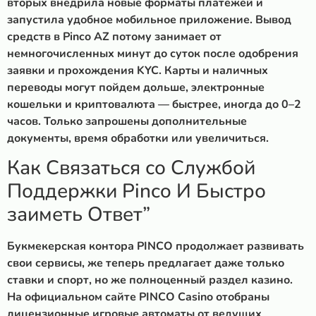
вторых внедрила новые форматы платежей и
запустила удобное мобильное приложение. Вывод
средств в Pinco AZ потому занимает от
немногочисленных минут до суток после одобрения
заявки и прохождения KYC. Карты и наличных
переводы могут пойдем дольше, электронные
кошельки и криптовалюта — быстрее, иногда до 0–2
часов. Только запрошены дополнительные
документы, время обработки или увеличиться.
Как Связаться со Службой
Поддержки Pinco И Быстро
заиметь Ответ”
Букмекерская контора PINCO продолжает развивать
свои сервисы, же теперь предлагает даже только
ставки и спорт, но же полноценный раздел казино.
На официальном сайте PINCO Casino отобраны
лицензионные игровые автоматы от ведущих