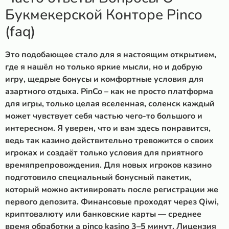
Букмекерской Конторе Pinco
(faq)
Это подобающее стало для я настоящим открытием,
где я нашёл но только яркие мысли, но и добрую
игру, щедрые бонусы и комфортные условия для
азартного отдыха. PinCo – как не просто платформа
для игры, только целая вселенная, соленск каждый
может чувствует себя частью чего-то большого и
интересном. Я уверен, что и вам здесь понравится,
ведь так казино действительно тревожится о своих
игроках и создаёт только условия для приятного
времяпрепровождения. Для новых игроков казино
подготовило специальный бонусный пакетик,
который можно активировать после регистрации же
первого депозита. Финансовые проходят через Qiwi,
криптовалюту или банковские карты — среднее
время обработки а pinco kasino 3–5 минут. Лицензия