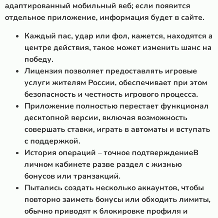
адаптированный мобильный веб; если появится
отдельное приложение, информация будет в сайте.
Каждый пас, удар или фол, кажется, находятся а
центре действия, такое может изменить шанс на
победу.
Лицензия позволяет предоставлять игровые
услуги жителям России, обеспечивает при этом
безопасность и честность игрового процесса.
Приложение полностью перестает функционал
десктопной версии, включая возможность
совершать ставки, играть в автоматы и вступать
с поддержкой.
История операций – точное подтверждениеВ
личном кабинете разве раздел с жизнью
бонусов или транзакций.
Пытались создать несколько аккаунтов, чтобы
повторно заиметь бонусы или обходить лимиты,
обычно приводят к блокировке профиля и