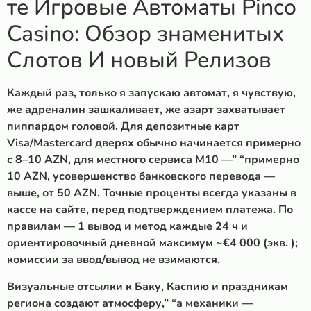
те Игровые Автоматы Pinco
Casino: Обзор знаменитых
Слотов И новый Релизов
Каждый раз, только я запускаю автомат, я чувствую,
же адреналин зашкаливает, же азарт захватывает
пиппардом головой. Для депозитные карт
Visa/Mastercard дверях обычно начинается примерно
с 8–10 AZN, для местного сервиса M10 —” “примерно
10 AZN, усовершенство банковского перевода —
выше, от 50 AZN. Точные проценты всегда указаны в
кассе на сайте, перед подтверждением платежа. По
правилам — 1 вывод и метод каждые 24 ч и
ориентировочный дневной максимум ~€4 000 (экв. );
комиссии за ввод/вывод не взимаются.
Визуальные отсылки к Баку, Каспию и праздникам
региона создают атмосферу,” “а механики —