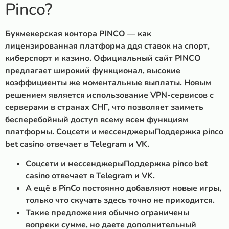
Pinco?
Букмекерская контора PINCO — как
лицензированная платформа ддя ставок на спорт,
киберспорт и казино. Официальный сайт PINCO
предлагает широкий функционал, высокие
коэффициенты же моментальные выплаты. Новым
решением является использование VPN-сервисов с
серверами в странах СНГ, что позволяет заиметь
бесперебойный доступ всему всем функциям
платформы. Соцсети и мессенджерыПоддержка pinco
bet casino отвечает в Telegram и VK.
Соцсети и мессенджерыПоддержка pinco bet
casino отвечает в Telegram и VK.
А ещё в PinCo постоянно добавляют новые игры,
только что скучать здесь точно не приходится.
Такие предложения обычно ограничены
вопреки сумме, но даете дополнительный