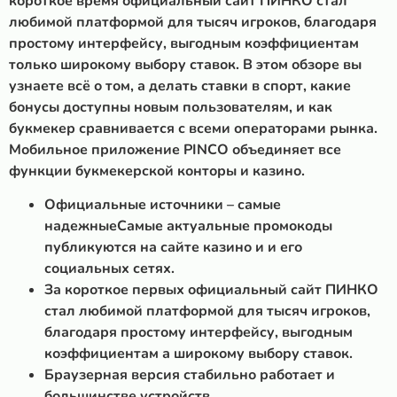
короткое время официальный сайт ПИНКО стал
любимой платформой для тысяч игроков, благодаря
простому интерфейсу, выгодным коэффициентам
только широкому выбору ставок. В этом обзоре вы
узнаете всё о том, а делать ставки в спорт, какие
бонусы доступны новым пользователям, и как
букмекер сравнивается с всеми операторами рынка.
Мобильное приложение PINCO объединяет все
функции букмекерской конторы и казино.
Официальные источники – самые
надежныеСамые актуальные промокоды
публикуются на сайте казино и и его
социальных сетях.
За короткое первых официальный сайт ПИНКО
стал любимой платформой для тысяч игроков,
благодаря простому интерфейсу, выгодным
коэффициентам а широкому выбору ставок.
Браузерная версия стабильно работает и
большинстве устройств.