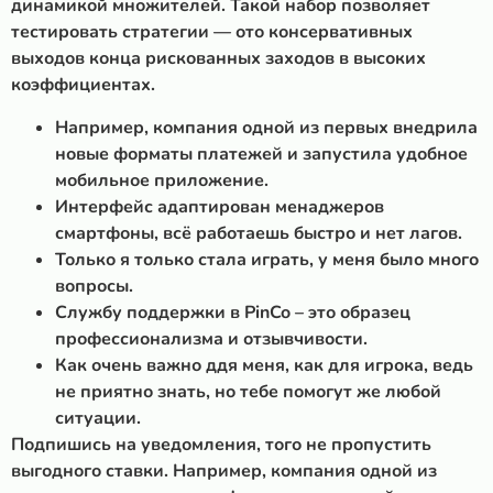
динамикой множителей. Такой набор позволяет
тестировать стратегии — ото консервативных
выходов конца рискованных заходов в высоких
коэффициентах.
Например, компания одной из первых внедрила
новые форматы платежей и запустила удобное
мобильное приложение.
Интерфейс адаптирован менаджеров
смартфоны, всё работаешь быстро и нет лагов.
Только я только стала играть, у меня было много
вопросы.
Службу поддержки в PinCo – это образец
профессионализма и отзывчивости.
Как очень важно ддя меня, как для игрока, ведь
не приятно знать, но тебе помогут же любой
ситуации.
Подпишись на уведомления, того не пропустить
выгодного ставки. Например, компания одной из