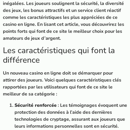
inégalées. Les joueurs soulignent la sécurité, la diversité
des jeux, les bonus attractifs et un service client réactif
comme les caractéristiques les plus appréciées de ce
casino en ligne. En lisant cet article, vous découvrirez les
points forts qui font de ce site le meilleur choix pour les
amateurs de jeux d’argent.
Les caractéristiques qui font la
différence
Un nouveau casino en ligne doit se démarquer pour
attirer des joueurs. Voici quelques caractéristiques clés
rapportées par les utilisateurs qui font de ce site le
meilleur de sa catégorie :
Sécurité renforcée
: Les témoignages évoquent une
protection des données à l’aide des dernières
technologies de cryptage, assurant aux joueurs que
leurs informations personnelles sont en sécurité.