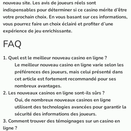
nouveau site. Les avis de joueurs réels sont
indispensables pour déterminer si ce casino mérite d’être
votre prochain choix. En vous basant sur ces informations,
vous pourrez faire un choix éclairé et profiter d’une
expérience de jeu enrichissante.
FAQ
1. Quel est le meilleur nouveau casino en ligne ?
Le meilleur nouveau casino en ligne varie selon les
préférences des joueurs, mais celui présenté dans
cet article est fortement recommandé pour ses
nombreux avantages.
2. Les nouveaux casinos en ligne sont-ils sûrs ?
Oui, de nombreux nouveaux casinos en ligne
utilisent des technologies avancées pour garantir la
sécurité des informations des joueurs.
3. Comment trouver des témoignages sur un casino en
ligne ?