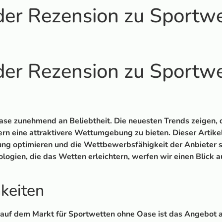
der Rezension zu Sportw
der Rezension zu Sportw
se zunehmend an Beliebtheit. Die neuesten Trends zeigen,
ern eine attraktivere Wettumgebung zu bieten. Dieser Artike
ng optimieren und die Wettbewerbsfähigkeit der Anbieter st
ogien, die das Wetten erleichtern, werfen wir einen Blick 
keiten
uf dem Markt für Sportwetten ohne Oase ist das Angebot a