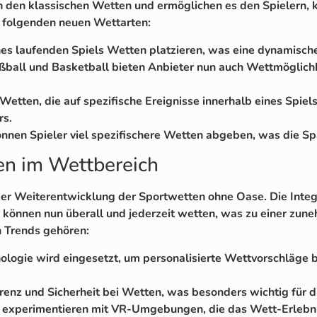
n den klassischen Wetten und ermöglichen es den Spielern, k
e folgenden neuen Wettarten:
nes laufenden Spiels Wetten platzieren, was eine dynamisc
ball und Basketball bieten Anbieter nun auch Wettmöglichk
etten, die auf spezifische Ereignisse innerhalb eines Spiels 
rs.
nnen Spieler viel spezifischere Wetten abgeben, was die S
en im Wettbereich
in der Weiterentwicklung der Sportwetten ohne Oase. Die Int
r können nun überall und jederzeit wetten, was zu einer zu
 Trends gehören:
ologie wird eingesetzt, um personalisierte Wettvorschläge 
enz und Sicherheit bei Wetten, was besonders wichtig für di
 experimentieren mit VR-Umgebungen, die das Wett-Erlebni