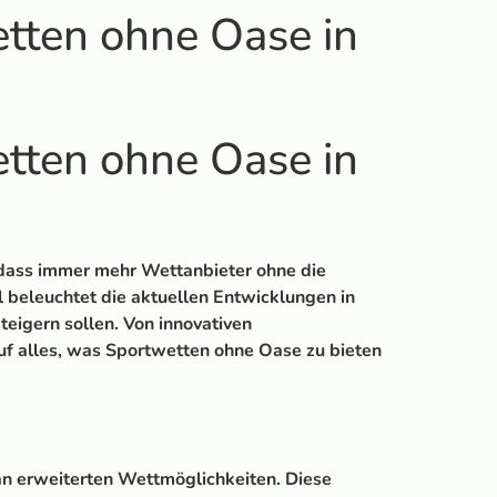
etten ohne Oase in
etten ohne Oase in
 dass immer mehr Wettanbieter ohne die
l beleuchtet die aktuellen Entwicklungen in
eigern sollen. Von innovativen
auf alles, was Sportwetten ohne Oase zu bieten
n erweiterten Wettmöglichkeiten. Diese