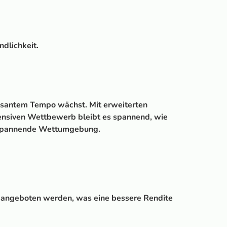
ndlichkeit.
rasantem Tempo wächst. Mit erweiterten
ensiven Wettbewerb bleibt es spannend, wie
ne spannende Wettumgebung.
d angeboten werden, was eine bessere Rendite