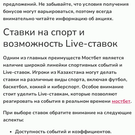
предложений. Не забывайте, что условия получения
бонусов могут варьироваться, поэтому всегда
внимательно читайте информацию об акциях.
Ставки на спорт и
возможность Live-ставок
Одним из главных преимуществ Мостбет является
наличие широкой линейки спортивных событий и
Live-ставок. Игроки из Казахстана могут делать
ставки на различные виды спорта, включая футбол,
баскетбол, хоккей и киберспорт. Особое внимание
стоит уделить Live-ставкам, которые позволяют
реагировать на события в реальном времени
мостбет
.
При выборе ставок обратите внимание на следующие
аспекты:
Доступность событий и коэффициентов.