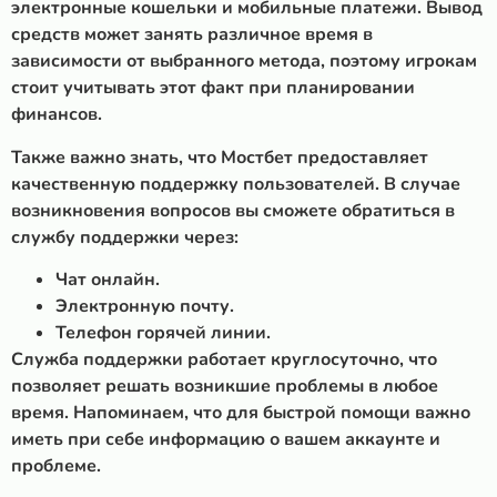
электронные кошельки и мобильные платежи. Вывод
средств может занять различное время в
зависимости от выбранного метода, поэтому игрокам
стоит учитывать этот факт при планировании
финансов.
Также важно знать, что Мостбет предоставляет
качественную поддержку пользователей. В случае
возникновения вопросов вы сможете обратиться в
службу поддержки через:
Чат онлайн.
Электронную почту.
Телефон горячей линии.
Служба поддержки работает круглосуточно, что
позволяет решать возникшие проблемы в любое
время. Напоминаем, что для быстрой помощи важно
иметь при себе информацию о вашем аккаунте и
проблеме.