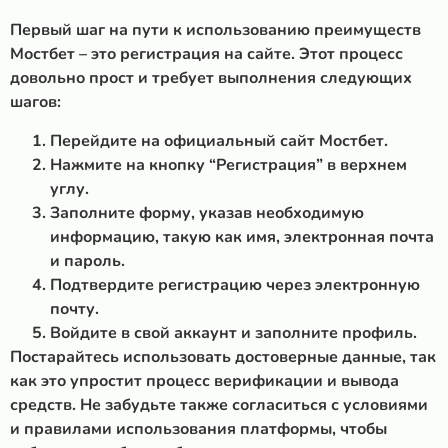
Первый шаг на пути к использованию преимуществ
Мостбет – это регистрация на сайте. Этот процесс
довольно прост и требует выполнения следующих
шагов:
Перейдите на официальный сайт Мостбет.
Нажмите на кнопку “Регистрация” в верхнем
углу.
Заполните форму, указав необходимую
информацию, такую как имя, электронная почта
и пароль.
Подтвердите регистрацию через электронную
почту.
Войдите в свой аккаунт и заполните профиль.
Постарайтесь использовать достоверные данные, так
как это упростит процесс верификации и вывода
средств. Не забудьте также согласиться с условиями
и правилами использования платформы, чтобы