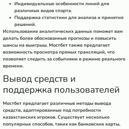
Индивидуальные особенности линий для
различных видов спорта.
Поддержка статистики для анализа и принятия
решений.
Использование аналитических данных поможет вам
делать более обоснованные прогнозы и повысить
шансы на выигрыш. Мостбет также предлагает
возможность просмотра прямых трансляций, что
позволяет следить за событиями в режиме реального
времени.
Вывод средств и
поддержка пользователей
Мостбет предлагает различные методы вывода
средств, адаптированные под потребности
казахстанских игроков. Существует несколько
популярных способов, таких как банковские карты,