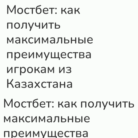
Мостбет: как
получить
максимальные
преимущества
игрокам из
Казахстана
Мостбет: как получить
максимальные
преимущества