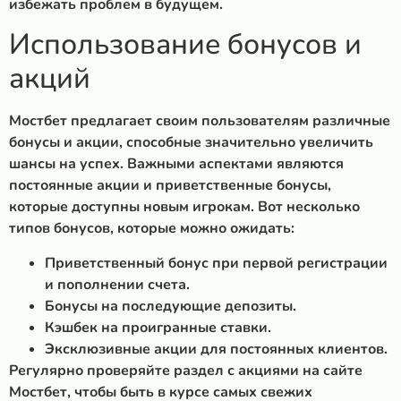
избежать проблем в будущем.
Использование бонусов и
акций
Мостбет предлагает своим пользователям различные
бонусы и акции, способные значительно увеличить
шансы на успех. Важными аспектами являются
постоянные акции и приветственные бонусы,
которые доступны новым игрокам. Вот несколько
типов бонусов, которые можно ожидать:
Приветственный бонус при первой регистрации
и пополнении счета.
Бонусы на последующие депозиты.
Кэшбек на проигранные ставки.
Эксклюзивные акции для постоянных клиентов.
Регулярно проверяйте раздел с акциями на сайте
Мостбет, чтобы быть в курсе самых свежих