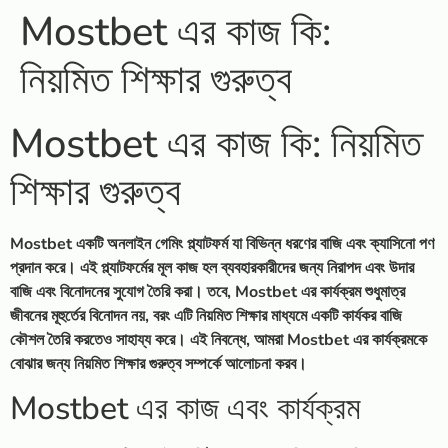
Mostbet এর কাজ কি:
নিয়মিত শিক্ষার গুরুত্ব
Mostbet এর কাজ কি: নিয়মিত
শিক্ষার গুরুত্ব
Mostbet একটি অনলাইন গেমিং প্ল্যাটফর্ম যা বিভিন্ন ধরণের বাজি এবং ক্যাসিনো পণ
প্রদান করে। এই প্ল্যাটফর্মের মূল কাজ হল ব্যবহারকারীদের জন্য নিরাপদ এবং উদার
বাজি এবং বিনোদনের সুযোগ তৈরি করা। তবে, Mostbet এর কার্যক্রম শুধুমাত্র
জীবনের মূহুর্তের বিনোদন নয়, বরং এটি নিয়মিত শিক্ষার মাধ্যমে একটি কার্যকর বাজি
কৌশল তৈরি করতেও সাহায্য করে। এই নিবন্ধে, আমরা Mostbet এর কার্যক্রমকে
বোঝার জন্য নিয়মিত শিক্ষার গুরুত্ব সম্পর্কে আলোচনা করব।
Mostbet এর কাজ এবং কার্যক্রম