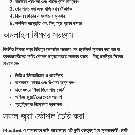
বাজারের প্রবণতা এবং পরিসংখ্যান বিশ্লেষণ
গেম পরিচালনা এবং বাজি ধরার টেকনিক
বিভিন্ন ফিচার ও সমর্থনের ব্যবহার
মানসিক প্রস্তুতি এবং সিদ্ধান্ত গ্রহণ দক্ষতা
অনলাইন শিক্ষার সরঞ্জাম
নিয়মিত শিক্ষার জন্য বিভিন্ন অনলাইন সরঞ্জাম এবং প্ল্যাটফর্ম ব্যবহার করা যায় যা
ব্যবহারকারীদের গেমিং কৌশল উন্নত করতে সাহায্য করবে। কিছু জনপ্রিয় শিক্ষার
মাধ্যম হল:
ভিডিও টিউটোরিয়াল ও ওয়েবিনার
অনলাইন ফোরাম এবং টিপসের জন্য ব্লগ
হাতেকলমে শিক্ষা নিতে পারা কোর্স
অভিজ্ঞ জুয়াড়ীদের থেকে পরামর্শ
প্রযুক্তিগত বিশ্লেষণ প্রকাশনা
সফল জুয়া কৌশল তৈরি করা
Mostbet এ সফলভাবে বাজি ধরার জন্য এটি খুবই গুরুত্বপূর্ণ যে ব্যবহারকারী একটি