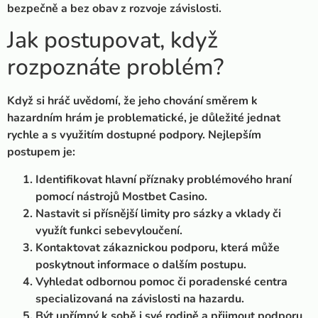
bezpečně a bez obav z rozvoje závislosti.
Jak postupovat, když
rozpoznáte problém?
Když si hráč uvědomí, že jeho chování směrem k
hazardním hrám je problematické, je důležité jednat
rychle a s využitím dostupné podpory. Nejlepším
postupem je:
Identifikovat hlavní příznaky problémového hraní
pomocí nástrojů Mostbet Casino.
Nastavit si přísnější limity pro sázky a vklady či
využít funkci sebevyloučení.
Kontaktovat zákaznickou podporu, která může
poskytnout informace o dalším postupu.
Vyhledat odbornou pomoc či poradenské centra
specializovaná na závislosti na hazardu.
Být upřímný k sobě i své rodině a přijmout podporu