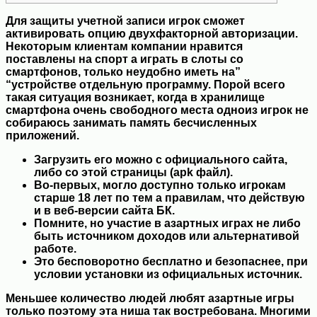
Для защиты учетной записи игрок сможет
активировать опцию двухфакторной авторизации.
Некоторым клиентам компании нравится
поставлены на спорт а играть в слоты со
смартфонов, только неудобно иметь на”
“устройстве отдельную программу. Порой всего
такая ситуация возникает, когда в хранилище
смартфона очень свободного места одноиз игрок не
собираюсь занимать память бесчисленных
приложений.
Загрузить его можно с официального сайта,
либо со этой страницы (apk файл).
Во-первых, могло доступно только игрокам
старше 18 лет по тем а правилам, что действую
и в веб-версии сайта БК.
Помните, но участие в азартных играх не либо
быть источником доходов или альтернативой
работе.
Это бесповоротно бесплатно и безопаснее, при
условии установки из официальных источник.
Меньшее количество людей любят азартные игры
только поэтому эта ниша так востребована. Многими