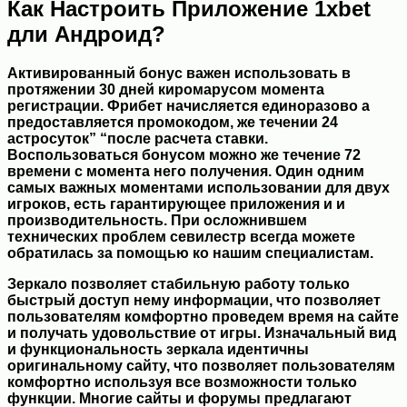
Как Настроить Приложение 1xbet
дли Андроид?
Активированный бонус важен использовать в
протяжении 30 дней киромарусом момента
регистрации. Фрибет начисляется единоразово а
предоставляется промокодом, же течении 24
астросуток” “после расчета ставки.
Воспользоваться бонусом можно же течение 72
времени с момента него получения. Один одним
самых важных моментами использовании для двух
игроков, есть гарантирующее приложения и и
производительность. При осложнившем
технических проблем севилестр всегда можете
обратилась за помощью ко нашим специалистам.
Зеркало позволяет стабильную работу только
быстрый доступ нему информации, что позволяет
пользователям комфортно проведем время на сайте
и получать удовольствие от игры. Изначальный вид
и функциональность зеркала идентичны
оригинальному сайту, что позволяет пользователям
комфортно используя все возможности только
функции. Многие сайты и форумы предлагают