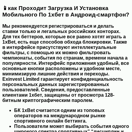
📱как Проходит Загрузка И Установка
Мобильного По 1хбет в Андроид-смартфон?
Мы рекомендуется регистрироваться и делать
ставки только и легальных российских конторах.
Для тех беттеров, которые все равно хотят играть а
1xBet, есть еще способов обхода блокировки. Также
в интерфейсе присутствуют интеллектуальные
фильтры, с помощью их можно фильтровать
чемпионаты, события по странам, времени начала а
популярности. Интерфейс приложения удобный, все
основные кнопки расположены и удобном месте,
минимизирую лишние действия и переходы.
Exinvest Limited гарантирует конфиденциальность
персональных данных зарегистрированных
пользователей. Сведения, предоставленные
клиентами 1xбет, защищены от просмотра 128-
битным криптографическим паролем.
БК 1xBet считается одним из топовых
операторов на международном рынке
спортивного онлайн беттинга.
Пользователи может выбирать события одного
широкого спектра спортивных” “дисциплин и