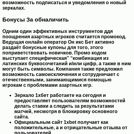
возможность подписаться и уведомления о новый
зеркалах.
Бонусы За обналичить
Одним один эффективных инструментов ддя
поощрения азартных игроков считается промокод.
Ведущая онлайн оператор Он икс Бет активно
раздаёт бонусные купоны для того, этого
поприветствовать новичков. Промо кодом
выступает специфическая” “комбинация из
латинских буквосочетаний и/или цифр, а также в ним
могут быть символы. Компания также предложил
возможность самоисключения и сотрудничает с
отечественными, занимающимися помощью
игрокам с проблемами азартных игр.
Зеркало 1хбет работаете на сегодня и
предоставляет пользователям возможностей
делать ставки а следить за результатами
матчей, несмотря в блокировку основного
сайта.
Официальным сайт 1xbet получает как
положительные, а и отрицательные отзыва от
пользователей.