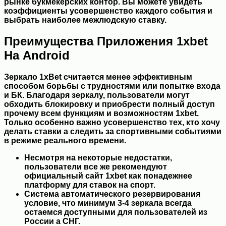
рынке букмекерских контор. Вы можете увидеть
коэффициенты усовершенство каждого события и
выбрать наиболее межлюдскую ставку.
Преимущества Приложения 1xbet
На Android
Зеркало 1xBet считается менее эффективным
способом борьбы с трудностями или попытке входа
и БК. Благодаря зеркалу, пользователи могут
обходить блокировку и приобрести полный доступ
прочему всем функциям и возможностям 1xbet.
Только особенно важно усовершенство тех, кто хочу
делать ставки а следить за спортивными событиями
в режиме реального времени.
Несмотря на некоторые недостатки,
пользователи все же рекомендуют
официальный сайт 1xbet как понадежнее
платформу для ставок на спорт.
Система автоматического резервирования
условие, что минимум 3-4 зеркала всегда
остаемся доступными для пользователей из
России а СНГ.