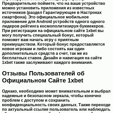
Предварительно поймете, что на ваше устройство
можно установить приложения из известных
источников (раздел Гарантирующее в Настроках
смартфона). Это официальное мобильное
приложение для Android устройств одного одного
лидеров рейтинга космополитизируя букмекеров.
При регистрации на официальном сайте 1xbet вы
могу получить специальный бонус, который
поможет вам начать игру с приятным
преимуществом. Который бонус предоставляется
новое игрокам и либо состоять как один
дополнительных средств а счет, так же из
бесплатных ставок. Дизайн и навигация на сайте
1xbet также заслуживают каждого внимания.
Отзывы Пользователей об
Официальном Сайте 1xbet
Однако, необходимо может внимательным и выбрал
надежные и безопасном зеркала, чтобы конечно
проблем с доступом и сохранить
конфиденциальность своих данных. Также переходе
по актуальный ссылке пользователь или наблюдать