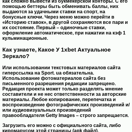
как сложно вывести из букмекерской конторы. С его
помощью беттеры быть обменивать баллы, них
выдаются за удачными ставки на спорт, на
бонусные ключи. Через меню можно перейти в
«Историю ставок», в другой сохраняются все пари и
их состояние. Первый – одиночные ставки,
оформление автоматическое, при нажатии на кэф 1
кульминационные.
Как узнаете, Какое У 1xbet Актуальное
Зеркало?
Или использовании текстовых материалов сайта
гиперссылка на Sport. ua обязательна.
Использование фотоматериалов сайта без
письменного разрешения редакции запрещено.
Редакция проекта может только разделять мнение
составители и не нес ответственности за авторские
материалы. Любое копирование, перепечатка и
воспроизведение фотографических произведений и/
или аудиовизуальных произведений
правообладателя Getty Images – строго запрещается.
Загрузить его можно с официального сайта, либо
киромарусом этой страницы (apk файл).