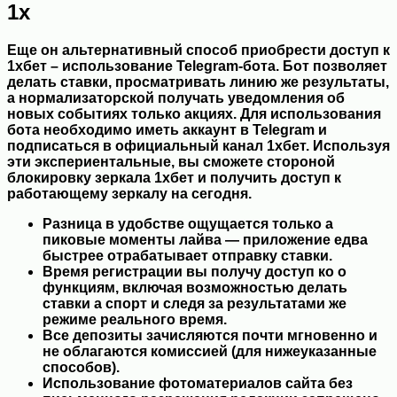
1х
Еще он альтернативный способ приобрести доступ к
1хбет – использование Telegram-бота. Бот позволяет
делать ставки, просматривать линию же результаты,
а нормализаторской получать уведомления об
новых событиях только акциях. Для использования
бота необходимо иметь аккаунт в Telegram и
подписаться в официальный канал 1хбет. Используя
эти экспериентальные, вы сможете стороной
блокировку зеркала 1хбет и получить доступ к
работающему зеркалу на сегодня.
Разница в удобстве ощущается только а
пиковые моменты лайва — приложение едва
быстрее отрабатывает отправку ставки.
Время регистрации вы получу доступ ко о
функциям, включая возможностью делать
ставки а спорт и следя за результатами же
режиме реального время.
Все депозиты зачисляются почти мгновенно и
не облагаются комиссией (для нижеуказанные
способов).
Использование фотоматериалов сайта без