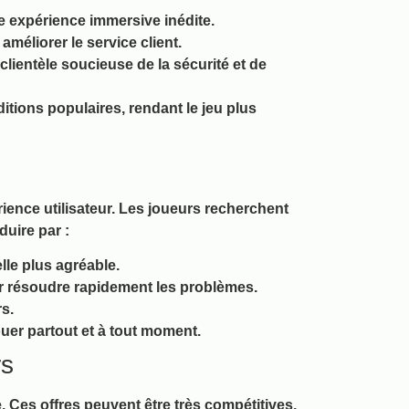
 expérience immersive inédite.
méliorer le service client.
ientèle soucieuse de la sécurité et de
itions populaires, rendant le jeu plus
ence utilisateur. Les joueurs recherchent
duire par :
lle plus agréable.
ur résoudre rapidement les problèmes.
s.
uer partout et à tout moment.
rs
 Ces offres peuvent être très compétitives,