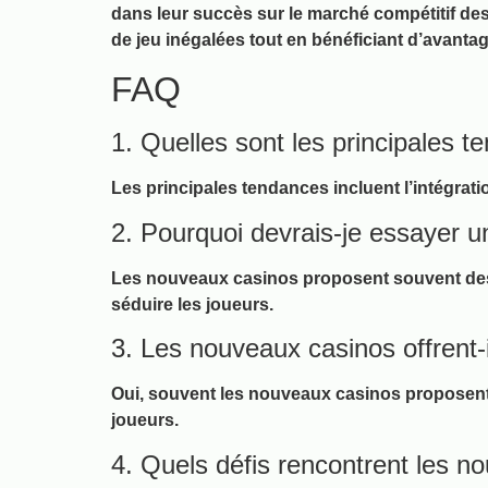
dans leur succès sur le marché compétitif des 
de jeu inégalées tout en bénéficiant d’avantag
FAQ
1. Quelles sont les principales t
Les principales tendances incluent l’intégration 
2. Pourquoi devrais-je essayer u
Les nouveaux casinos proposent souvent des t
séduire les joueurs.
3. Les nouveaux casinos offrent-
Oui, souvent les nouveaux casinos proposent
joueurs.
4. Quels défis rencontrent les n