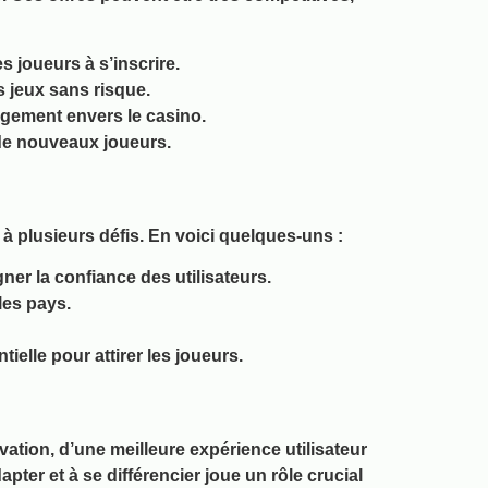
 joueurs à s’inscrire.
 jeux sans risque.
gement envers le casino.
 de nouveaux joueurs.
à plusieurs défis. En voici quelques-uns :
er la confiance des utilisateurs.
les pays.
elle pour attirer les joueurs.
ion, d’une meilleure expérience utilisateur
apter et à se différencier joue un rôle crucial