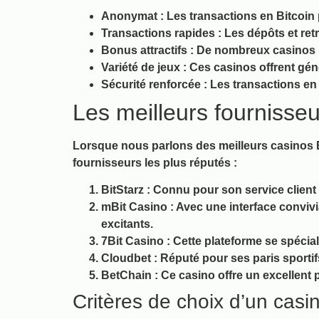
Anonymat :
Les transactions en Bitcoin 
Transactions rapides :
Les dépôts et retr
Bonus attractifs :
De nombreux casinos B
Variété de jeux :
Ces casinos offrent géné
Sécurité renforcée :
Les transactions en B
Les meilleurs fournisseu
Lorsque nous parlons des meilleurs casinos Bi
fournisseurs les plus réputés :
BitStarz :
Connu pour son service client 
mBit Casino :
Avec une interface convivi
excitants.
7Bit Casino :
Cette plateforme se spécia
Cloudbet :
Réputé pour ses paris sportif
BetChain :
Ce casino offre un excellent 
Critères de choix d’un casin