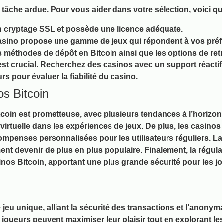
 tâche ardue. Pour vous aider dans votre sélection, voici qu
 un cryptage SSL et possède une licence adéquate.
asino propose une gamme de jeux qui répondent à vos préf
méthodes de dépôt en Bitcoin ainsi que les options de retr
est crucial. Recherchez des casinos avec un support réactif
rs pour évaluer la fiabilité du casino.
os Bitcoin
itcoin est prometteuse, avec plusieurs tendances à l’horizon
é virtuelle dans les expériences de jeux. De plus, les casi
compenses personnalisées pour les utilisateurs réguliers. La
ment devenir de plus en plus populaire. Finalement, la rég
inos Bitcoin, apportant une plus grande sécurité pour les 
jeu unique, alliant la sécurité des transactions et l’anonym
s joueurs peuvent maximiser leur plaisir tout en explorant l