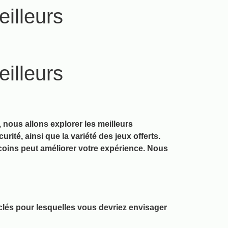
eilleurs
eilleurs
, nous allons explorer les meilleurs
ité, ainsi que la variété des jeux offerts.
coins peut améliorer votre expérience. Nous
clés pour lesquelles vous devriez envisager