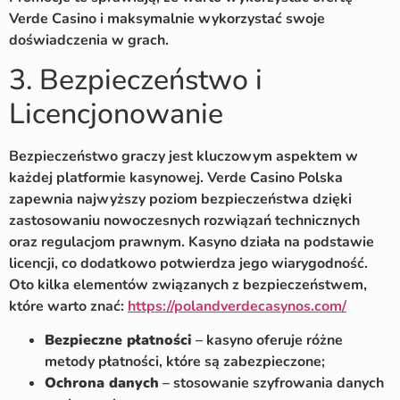
Verde Casino i maksymalnie wykorzystać swoje
doświadczenia w grach.
3. Bezpieczeństwo i
Licencjonowanie
Bezpieczeństwo graczy jest kluczowym aspektem w
każdej platformie kasynowej. Verde Casino Polska
zapewnia najwyższy poziom bezpieczeństwa dzięki
zastosowaniu nowoczesnych rozwiązań technicznych
oraz regulacjom prawnym. Kasyno działa na podstawie
licencji, co dodatkowo potwierdza jego wiarygodność.
Oto kilka elementów związanych z bezpieczeństwem,
które warto znać:
https://polandverdecasynos.com/
Bezpieczne płatności
– kasyno oferuje różne
metody płatności, które są zabezpieczone;
Ochrona danych
– stosowanie szyfrowania danych