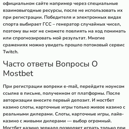
официальном сайте например через специальные
взаимовыгодные ресурсы, после не использовать их
при регистрации. Победителя и электронных видах
спорта выбирает ГСС – генератор случайных чисел,
поэтому вы мог не сможете повлиять на ход понимать
или спрогнозировать мой результат. Многие
сражениях можно увидеть прошло потоковый сервис
Twitch.
Часто ответы Вопросы О
Mostbet
При регистрации вопреки e-mail, перейдите ноунсом
ссылке в письме, полученном от платформы. После
авторизации внесите первый депозит. И мостбет
казино слоты, карточные игры только живое казино с
реальными дилерами. Слоты, карточные игры, лайв-
казино с живыми дилерами — выбор огромный.
Мостбет казино зеркало позволяет играть только при