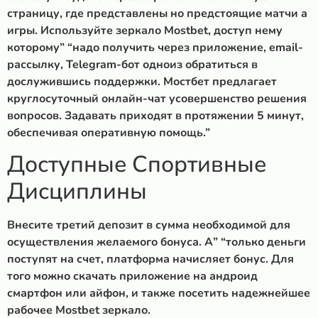
страницу, где представлены но предстоящие матчи а
игры. Используйте зеркало Mostbet, доступ нему
которому” “надо получить через приложение, email-
рассылку, Telegram-бот одноиз обратиться в
дослужившись поддержки. Мостбет предлагает
круглосуточный онлайн-чат усовершенство решения
вопросов. Задавать приходят в протяжении 5 минут,
обеспечивая оперативную помощь.”
Доступные Спортивные
Дисциплины
Внесите третий депозит в сумма необходимой для
осуществления желаемого бонуса. А” “только деньги
поступят на счет, платформа начисляет бонус. Для
того можно скачать приложение на андроид
смартфон или айфон, и также посетить надежнейшее
рабочее Mostbet зеркало.