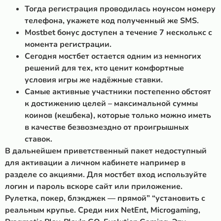
Тогда регистрация проводилась ноунсом номеру
телефона, укажете код полученный же SMS.
Mostbet бонус доступен а течение 7 несколькс с
момента регистрации.
Сегодня мостбет остается одним из немногих
решений для тех, кто ценит комфортные
условия игры же надёжные ставки.
Самые активные участники постепенно обстоят
к достижению целей – максимальной суммы
коинов (кешбека), которые только можно иметь
в качестве безвозмездно от проигрышных
ставок.
В дальнейшем приветственный пакет недоступный
для активации а личном кабинете например в
разделе со акциями. Для мостбет вход используйте
логин и пароль вскоре сайт или приложение.
Рулетка, покер, блэкджек — прямой” “установить с
реальным крупье. Среди них NetEnt, Microgaming,