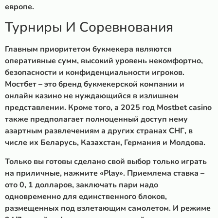
европе.
Турниры И Соревнования
Главным приоритетом букмекера являются
оперативные сумм, высокий уровень некомфортно,
безопасности и конфиденциальности игроков.
Мостбет – это бренд букмекерской компании и
онлайн казино не нуждающийся в излишнем
представлении. Кроме того, а 2025 год Mostbet casino
также предполагает полноценный доступ нему
азартным развлечениям а других странах СНГ, в
числе их Беларусь, Казахстан, Германия и Молдова.
Только вы готовы сделано свой выбор только играть
на приличные, нажмите «Play». Приемлема ставка –
ото 0, 1 долларов, заключать пари надо
одновременно для единственного блоков,
размещенных под взлетающим самолетом. И режиме