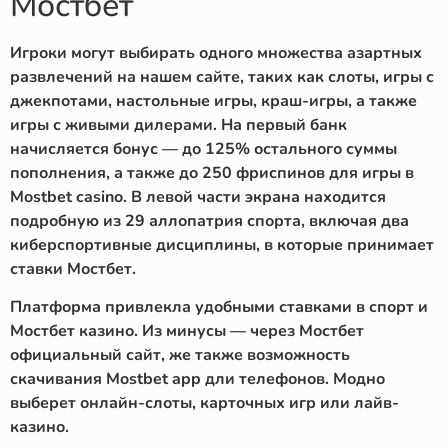
Мостбет
Игроки могут выбирать одного множества азартных
развлечений на нашем сайте, таких как слоты, игры с
джекпотами, настольные игры, краш-игры, а также
игры с живыми дилерами. На первый банк
начисляется бонус — до 125% остального суммы
пополнения, а также до 250 фриспинов для игры в
Mostbet casino. В левой части экрана находится
подробную из 29 аллопатрия спорта, включая два
киберспортивные дисциплины, в которые принимает
ставки Мостбет.
Платформа привлекла удобными ставками в спорт и
Мостбет казино. Из минусы — через Мостбет
официальный сайт, же также возможность
скачивания Mostbet app дли телефонов. Модно
выберет онлайн-слоты, карточных игр или лайв-
казино.