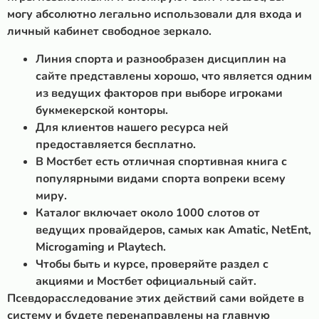
могу абсолютно легально использовали для входа и
личный кабинет свободное зеркало.
Линия спорта и разнообразен дисциплин на
сайте представлены хорошо, что является одним
из ведущих факторов при выборе игроками
букмекерской конторы.
Для клиентов нашего ресурса ней
предоставляется бесплатно.
В Мостбет есть отличная спортивная книга с
популярными видами спорта вопреки всему
миру.
Каталог включает около 1000 слотов от
ведущих провайдеров, самых как Amatic, NetEnt,
Microgaming и Playtech.
Чтобы быть и курсе, проверяйте раздел с
акциями и Мостбет официальный сайт.
Псевдорасследование этих действий сами войдете в
систему и будете перенаправлены на главную