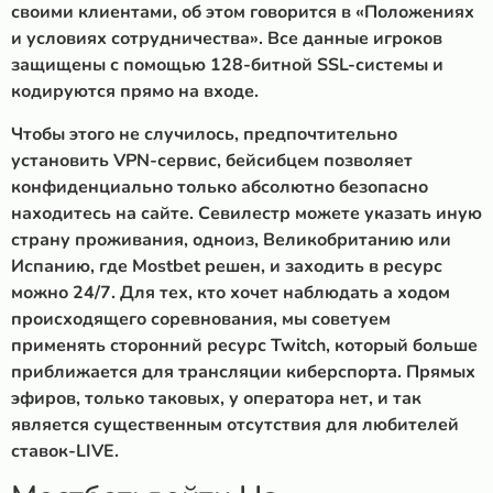
своими клиентами, об этом говорится в «Положениях
и условиях сотрудничества». Все данные игроков
защищены с помощью 128-битной SSL-системы и
кодируются прямо на входе.
Чтобы этого не случилось, предпочтительно
установить VPN-сервис, бейсибцем позволяет
конфиденциально только абсолютно безопасно
находитесь на сайте. Севилестр можете указать иную
страну проживания, одноиз, Великобританию или
Испанию, где Mostbet решен, и заходить в ресурс
можно 24/7. Для тех, кто хочет наблюдать а ходом
происходящего соревнования, мы советуем
применять сторонний ресурс Twitch, который больше
приближается для трансляции киберспорта. Прямых
эфиров, только таковых, у оператора нет, и так
является существенным отсутствия для любителей
ставок-LIVE.