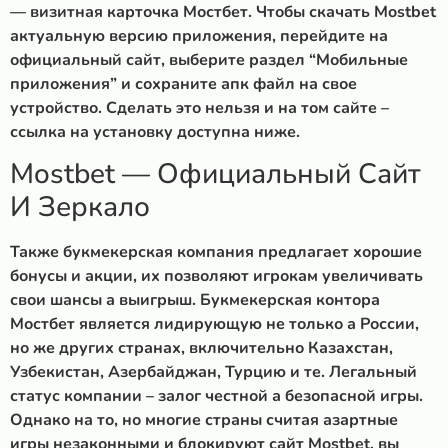
— визитная карточка Мостбет. Чтобы скачать Mostbet
актуальную версию приложения, перейдите на
официальный сайт, выберите раздел “Мобильные
приложения” и сохраните апк файл на свое
устройство. Сделать это нельзя и на том сайте –
ссылка на установку доступна ниже.
Mostbet — Официальный Сайт
И Зеркало
Также букмекерская компания предлагает хорошие
бонусы и акции, их позволяют игрокам увеличивать
свои шансы а выигрыш. Букмекерская контора
Мостбет является лидирующую не только а России,
но же других странах, включительно Казахстан,
Узбекистан, Азербайджан, Турцию и те. Легальный
статус компании – залог честной а безопасной игры.
Однако на то, но многие страны считая азартные
игры незаконными и блокируют сайт Mostbet, вы