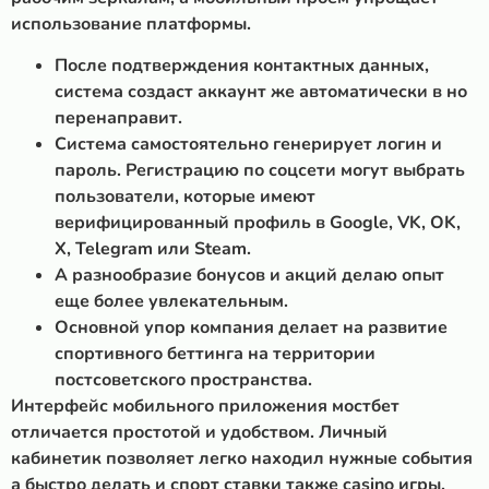
использование платформы.
После подтверждения контактных данных,
система создаст аккаунт же автоматически в но
перенаправит.
Система самостоятельно генерирует логин и
пароль. Регистрацию по соцсети могут выбрать
пользователи, которые имеют
верифицированный профиль в Google, VK, OK,
X, Telegram или Steam.
А разнообразие бонусов и акций делаю опыт
еще более увлекательным.
Основной упор компания делает на развитие
спортивного беттинга на территории
постсоветского пространства.
Интерфейс мобильного приложения мостбет
отличается простотой и удобством. Личный
кабинетик позволяет легко находил нужные события
а быстро делать и спорт ставки также casino игры.