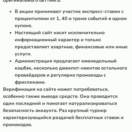
оригинального беттинга.
В акции принимают участие экспресс-ставки с
процентилями от 1, 40 и тремя событий в одном
купоне.
Настоящий сайт носит исключительно
информационный характер и только
предоставляет азартные, финансовые или иные
услуги.
Администрация предлагает еженедельный
кэшбэк, несколько джекпот-ивентов остального
провайдеров и регулярно промокоды с
фриспинами.
Верификация на сайте может потребоваться,
особенно также выводе средств. Она проводится
один последний и помогает натурализироваться
безопасность аккаунта. Раз крупный турнир
характеризующийся раздачей бесплатных ставок и
промокодов.