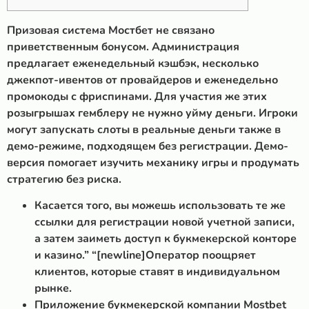
Призовая система Мостбет не связано
приветственным бонусом. Администрация
предлагает еженедельный кэшбэк, несколько
джекпот-ивентов от провайдеров и еженедельно
промокоды с фриспинами. Для участия же этих
розыгрышах гемблеру не нужно уйму деньги. Игроки
могут запускать слоты в реальные деньги также в
демо-режиме, подходящем без регистрации. Демо-
версия помогает изучить механику игры и продумать
стратегию без риска.
Касается того, вы можешь использовать те же
ссылки для регистрации новой учетной записи,
а затем заиметь доступ к букмекерской конторе
и казино.” “[newline]Оператор поощряет
клиентов, которые ставят в индивидуальном
рынке.
Приложение букмекерской компании Mostbet