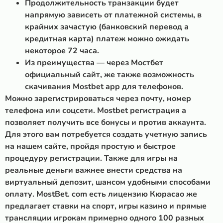
Продолжительность транзакции будет
напрямую зависеть от платежной системы, в
крайних зачастую (банковский перевод а
кредитная карта) платеж можно ожидать
некоторое 72 часа.
Из преимущества — через Мостбет
официальный сайт, же также возможность
скачивания Mostbet app для телефонов.
Можно зарегистрироваться через почту, номер
телефона или соцсети. Mostbet регистрация а
позволяет получить все бонусы и против аккаунта.
Для этого вам потребуется создать учетную запись
на нашем сайте, пройдя простую и быстрое
процедуру регистрации. Также для игры на
реальные деньги важнее внести средства на
виртуальный депозит, шансом удобными способами
оплату. MostBet. com есть лицензию Кюрасао же
предлагает ставки на спорт, игры казино и прямые
трансляции игрокам примерно одного 100 разных