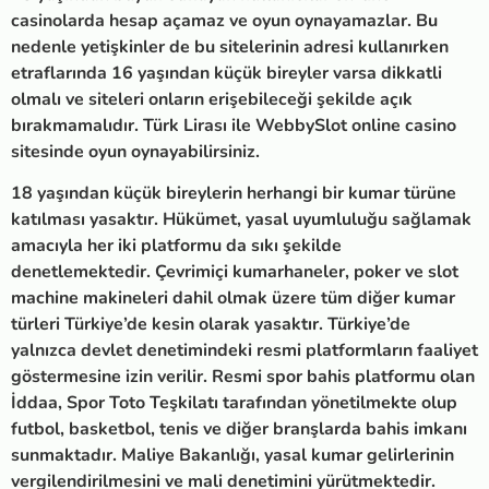
casinolarda hesap açamaz ve oyun oynayamazlar. Bu
nedenle yetişkinler de bu sitelerinin adresi kullanırken
etraflarında 16 yaşından küçük bireyler varsa dikkatli
olmalı ve siteleri onların erişebileceği şekilde açık
bırakmamalıdır. Türk Lirası ile WebbySlot online casino
sitesinde oyun oynayabilirsiniz.
18 yaşından küçük bireylerin herhangi bir kumar türüne
katılması yasaktır. Hükümet, yasal uyumluluğu sağlamak
amacıyla her iki platformu da sıkı şekilde
denetlemektedir. Çevrimiçi kumarhaneler, poker ve slot
machine makineleri dahil olmak üzere tüm diğer kumar
türleri Türkiye’de kesin olarak yasaktır. Türkiye’de
yalnızca devlet denetimindeki resmi platformların faaliyet
göstermesine izin verilir. Resmi spor bahis platformu olan
İddaa, Spor Toto Teşkilatı tarafından yönetilmekte olup
futbol, basketbol, tenis ve diğer branşlarda bahis imkanı
sunmaktadır. Maliye Bakanlığı, yasal kumar gelirlerinin
vergilendirilmesini ve mali denetimini yürütmektedir.