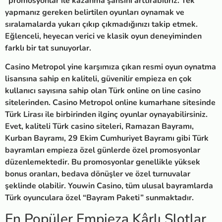
“promosyonlar ile kazanma şansını arttırabiliriz. Tek
yapmanız gereken belirtilen oyunları oynamak ve
sıralamalarda yukarı çıkıp çıkmadığınızı takip etmek.
Eğlenceli, heyecan verici ve klasik oyun deneyiminden
farklı bir tat sunuyorlar.
Casino Metropol yine karşımıza çıkan resmi oyun oynatma
lisansına sahip en kaliteli, güvenilir empieza en çok
kullanıcı sayısına sahip olan Türk online on line casino
sitelerinden. Casino Metropol online kumarhane sitesinde
Türk Lirası ile birbirinden ilginç oyunlar oynayabilirsiniz.
Evet, kaliteli Türk casino siteleri, Ramazan Bayramı,
Kurban Bayramı, 29 Ekim Cumhuriyet Bayramı gibi Türk
bayramları empieza özel günlerde özel promosyonlar
düzenlemektedir. Bu promosyonlar genellikle yüksek
bonus oranları, bedava dönüşler ve özel turnuvalar
şeklinde olabilir. Youwin Casino, tüm ulusal bayramlarda
Türk oyunculara özel “Bayram Paketi” sunmaktadır.
En Popüler Empieza Kârlı Slotlar