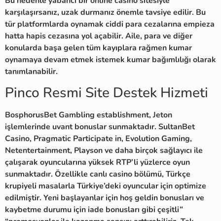
Bu nedenle yabancı bir online casino sitesiyle
karşılaşırsanız, uzak durmanız önemle tavsiye edilir. Bu
tür platformlarda oynamak ciddi para cezalarına empieza
hatta hapis cezasına yol açabilir. Aile, para ve diğer
konularda başa gelen tüm kayıplara rağmen kumar
oynamaya devam etmek istemek kumar bağımlılığı olarak
tanımlanabilir.
Pinсo Resmi Site Destek Hizmeti
BosphorusBet Gambling establishment, Jeton
işlemlerinde uvant bonuslar sunmaktadır. SultanBet
Casino, Pragmatic Participate in, Evolution Gaming,
Netentertainment, Playson ve daha birçok sağlayıcı ile
çalışarak oyuncularına yüksek RTP’li yüzlerce oyun
sunmaktadır. Özellikle canlı casino bölümü, Türkçe
krupiyeli masalarla Türkiye’deki oyuncular için optimize
edilmiştir. Yeni başlayanlar için hoş geldin bonusları ve
kaybetme durumu için iade bonusları gibi çeşitli”