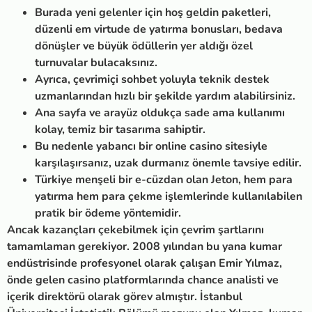
Burada yeni gelenler için hoş geldin paketleri,
düzenli em virtude de yatırma bonusları, bedava
dönüşler ve büyük ödüllerin yer aldığı özel
turnuvalar bulacaksınız.
Ayrıca, çevrimiçi sohbet yoluyla teknik destek
uzmanlarından hızlı bir şekilde yardım alabilirsiniz.
Ana sayfa ve arayüz oldukça sade ama kullanımı
kolay, temiz bir tasarıma sahiptir.
Bu nedenle yabancı bir online casino sitesiyle
karşılaşırsanız, uzak durmanız önemle tavsiye edilir.
Türkiye menşeli bir e-cüzdan olan Jeton, hem para
yatırma hem para çekme işlemlerinde kullanılabilen
pratik bir ödeme yöntemidir.
Ancak kazançları çekebilmek için çevrim şartlarını
tamamlaman gerekiyor. 2008 yılından bu yana kumar
endüstrisinde profesyonel olarak çalışan Emir Yılmaz,
önde gelen casino platformlarında chance analisti ve
içerik direktörü olarak görev almıştır. İstanbul