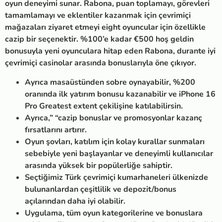
oyun deneyimi sunar. Rabona, puan toplamayı, görevleri
tamamlamayı ve eklentiler kazanmak için çevrimiçi
mağazaları ziyaret etmeyi eight oyuncular için özellikle
cazip bir seçenektir. %100’e kadar €500 hoş geldin
bonusuyla yeni oyunculara hitap eden Rabona, durante iyi
çevrimiçi casinolar arasında bonuslarıyla öne çıkıyor.
Ayrıca masaüstünden sobre oynayabilir, %200
oranında ilk yatırım bonusu kazanabilir ve iPhone 16
Pro Greatest extent çekilişine katılabilirsin.
Ayrıca,” “cazip bonuslar ve promosyonlar kazanç
fırsatlarını artırır.
Oyun şovları, katılım için kolay kurallar sunmaları
sebebiyle yeni başlayanlar ve deneyimli kullanıcılar
arasında yüksek bir popülerliğe sahiptir.
Seçtiğimiz Türk çevrimiçi kumarhaneleri ülkenizde
bulunanlardan çeşitlilik ve depozit/bonus
açılarından daha iyi olabilir.
Uygulama, tüm oyun kategorilerine ve bonuslara