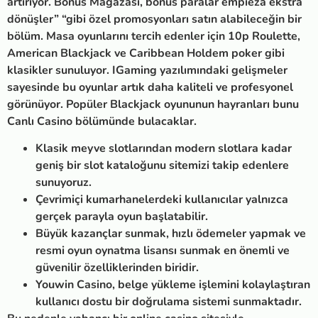
artırıyor. Bonus Mağazası, bonus paralar empieza ekstra
dönüşler” “gibi özel promosyonları satın alabileceğin bir
bölüm. Masa oyunlarını tercih edenler için 10p Roulette,
American Blackjack ve Caribbean Holdem poker gibi
klasikler sunuluyor. IGaming yazılımındaki gelişmeler
sayesinde bu oyunlar artık daha kaliteli ve profesyonel
görünüyor. Popüler Blackjack oyununun hayranları bunu
Canlı Casino bölümünde bulacaklar.
Klasik meyve slotlarından modern slotlara kadar
geniş bir slot kataloğunu sitemizi takip edenlere
sunuyoruz.
Çevrimiçi kumarhanelerdeki kullanıcılar yalnızca
gerçek parayla oyun başlatabilir.
Büyük kazançlar sunmak, hızlı ödemeler yapmak ve
resmi oyun oynatma lisansı sunmak en önemli ve
güvenilir özelliklerinden biridir.
Youwin Casino, belge yükleme işlemini kolaylaştıran
kullanıcı dostu bir doğrulama sistemi sunmaktadır.