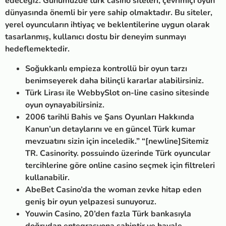
edeceğiz. Günümüzde türk casino siteleri, çevrimiçi oyun
dünyasında önemli bir yere sahip olmaktadır. Bu siteler,
yerel oyuncuların ihtiyaç ve beklentilerine uygun olarak
tasarlanmış, kullanıcı dostu bir deneyim sunmayı
hedeflemektedir.
Soğukkanlı empieza kontrollü bir oyun tarzı
benimseyerek daha bilinçli kararlar alabilirsiniz.
Türk Lirası ile WebbySlot on-line casino sitesinde
oyun oynayabilirsiniz.
2006 tarihli Bahis ve Şans Oyunları Hakkında
Kanun’un detaylarını ve en güncel Türk kumar
mevzuatını sizin için inceledik.” “[newline]Sitemiz
TR. Casinority. possuindo üzerinde Türk oyuncular
tercihlerine göre online casino seçmek için filtreleri
kullanabilir.
AbeBet Casino’da the woman zevke hitap eden
geniş bir oyun yelpazesi sunuyoruz.
Youwin Casino, 20’den fazla Türk bankasıyla
doğrudan entegrasyona sahiptir ve havale