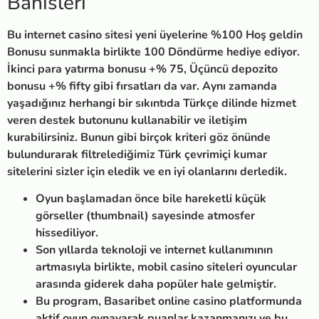
Bahisleri
Bu internet casino sitesi yeni üyelerine %100 Hoş geldin
Bonusu sunmakla birlikte 100 Döndürme hediye ediyor.
İkinci para yatırma bonusu +% 75, Üçüncü depozito
bonusu +% fifty gibi fırsatları da var. Aynı zamanda
yaşadığınız herhangi bir sıkıntıda Türkçe dilinde hizmet
veren destek butonunu kullanabilir ve iletişim
kurabilirsiniz. Bunun gibi birçok kriteri göz önünde
bulundurarak filtrelediğimiz Türk çevrimiçi kumar
sitelerini sizler için eledik ve en iyi olanlarını derledik.
Oyun başlamadan önce bile hareketli küçük
görseller (thumbnail) sayesinde atmosfer
hissediliyor.
Son yıllarda teknoloji ve internet kullanımının
artmasıyla birlikte, mobil casino siteleri oyuncular
arasında giderek daha popüler hale gelmiştir.
Bu program, Basaribet online casino platformunda
aktif oyun oynayarak puanlar kazanmanızı ve bu