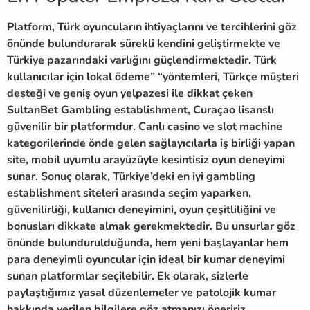
Platform, Türk oyuncuların ihtiyaçlarını ve tercihlerini göz
önünde bulundurarak sürekli kendini geliştirmekte ve
Türkiye pazarındaki varlığını güçlendirmektedir. Türk
kullanıcılar için lokal ödeme” “yöntemleri, Türkçe müşteri
desteği ve geniş oyun yelpazesi ile dikkat çeken
SultanBet Gambling establishment, Curaçao lisanslı
güvenilir bir platformdur. Canlı casino ve slot machine
kategorilerinde önde gelen sağlayıcılarla iş birliği yapan
site, mobil uyumlu arayüzüyle kesintisiz oyun deneyimi
sunar. Sonuç olarak, Türkiye’deki en iyi gambling
establishment siteleri arasında seçim yaparken,
güvenilirliği, kullanıcı deneyimini, oyun çeşitliliğini ve
bonusları dikkate almak gerekmektedir. Bu unsurlar göz
önünde bulundurulduğunda, hem yeni başlayanlar hem
para deneyimli oyuncular için ideal bir kumar deneyimi
sunan platformlar seçilebilir. Ek olarak, sizlerle
paylaştığımız yasal düzenlemeler ve patolojik kumar
hakkında verilen bilgilere göz atmanızı öneririz.