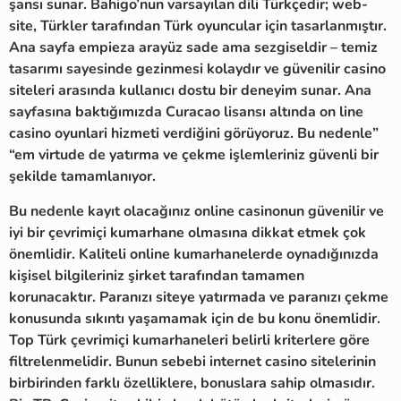
şansı sunar. Bahigo’nun varsayılan dili Türkçedir; web-
site, Türkler tarafından Türk oyuncular için tasarlanmıştır.
Ana sayfa empieza arayüz sade ama sezgiseldir – temiz
tasarımı sayesinde gezinmesi kolaydır ve güvenilir casino
siteleri arasında kullanıcı dostu bir deneyim sunar. Ana
sayfasına baktığımızda Curacao lisansı altında on line
casino oyunlari hizmeti verdiğini görüyoruz. Bu nedenle”
“em virtude de yatırma ve çekme işlemleriniz güvenli bir
şekilde tamamlanıyor.
Bu nedenle kayıt olacağınız online casinonun güvenilir ve
iyi bir çevrimiçi kumarhane olmasına dikkat etmek çok
önemlidir. Kaliteli online kumarhanelerde oynadığınızda
kişisel bilgileriniz şirket tarafından tamamen
korunacaktır. Paranızı siteye yatırmada ve paranızı çekme
konusunda sıkıntı yaşamamak için de bu konu önemlidir.
Top Türk çevrimiçi kumarhaneleri belirli kriterlere göre
filtrelenmelidir. Bunun sebebi internet casino sitelerinin
birbirinden farklı özelliklere, bonuslara sahip olmasıdır.