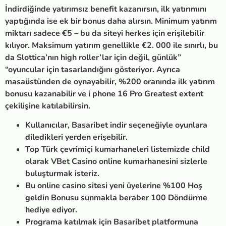
İndirdiğinde yatırımsız benefit kazanırsın, ilk yatırımını
yaptığında ise ek bir bonus daha alırsın. Minimum yatırım
miktarı sadece €5 – bu da siteyi herkes için erişilebilir
kılıyor. Maksimum yatırım genellikle €2. 000 ile sınırlı, bu
da Slottica’nın high roller’lar için değil, günlük”
“oyuncular için tasarlandığını gösteriyor. Ayrıca
masaüstünden de oynayabilir, %200 oranında ilk yatırım
bonusu kazanabilir ve i phone 16 Pro Greatest extent
çekilişine katılabilirsin.
Kullanıcılar, Basaribet indir seçeneğiyle oyunlara
diledikleri yerden erişebilir.
Top Türk çevrimiçi kumarhaneleri listemizde child
olarak VBet Casino online kumarhanesini sizlerle
buluşturmak isteriz.
Bu online casino sitesi yeni üyelerine %100 Hoş
geldin Bonusu sunmakla beraber 100 Döndürme
hediye ediyor.
Programa katılmak için Basaribet platformuna