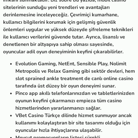
imkanı sunmaktadır. Biz sobre bu yazıda, mobil casino
sitelerinin sunduğu yeni trendleri ve avantajları
derinlemesine inceleyeceğiz. Çevrimiçi kumarhane,
kullanıcı bilgilerini korumak için gelişmiş güvenlik
önlemleri uygular ve yüksek düzeyde şifreleme teknikleri
ile kullanıcı verilerini güvende tutar. Ayrıca, lisanslı ve
denetlenen bir altyapıya sahip olması sayesinde,
oyuncular adil oyun deneyiminin keyfini çıkarabilirler.
Evolution Gaming, NetEnt, Sensible Play, Nolimit
Metropolis ve Relax Gaming gibi sektör devleri, hem
slot sprained ankle treatment de canlı online casino
tarafında üst düzey bir oyun deneyimi sunar.
Pinco app akıllı telefonlarınızdan ve tabletlerinizden
oyunun keyfini çıkarmanızı empieza tüm casino
hizmetlerinden yararlanmanızı sağlar.
VBet Casino Türkçe dilinde hizmet sunmuyor ancak
kullanımı kolaylaştıran bir site tasarımı olduğu için
oyuncular hızla ihtiyaçlarına ulaşabilir.
Mevcut promosyonların listesi sürekli