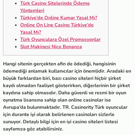
Türk Casino Sitelerinde Ödeme
Yöntemleri
Türkiye’de Online Kumar Yasal Mı?
Online On Line Casino Türkiye’de
Yasal Mı?
Türk Oyunculara Özel Promosyonlar
Slot Makinesi Nice Bonanza
Hangi sitenin gerçekten afin de ödediği, hangisinin
ödemediği anlamak kullanıcılar için önemlidir. Aradaki en
büyük farklardan biri, bazı casino siteleri hiçbir şirket
kaydı olmadan faaliyet gösterirken, diğerlerinin bir şirket
kaydına sahip olmasıdır. Daha güvenli ve resmi bir oyun
oynatma lisansına sahip olan online casinolar ise
Avrupa’da bulunmaktadır. TR. Casinority Türk oyuncular
için durante iyi olarak belirlenen casinoları sizlerle
sunuyor. Detaylı bilgi için en iyi casino siteleri listesi
sayfamıza göz atabilirsiniz.