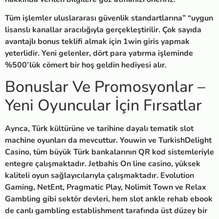
Tüm işlemler uluslararası güvenlik standartlarına” “uygun
lisanslı kanallar aracılığıyla gerçekleştirilir. Çok sayıda
avantajlı bonus teklifi almak için 1win giris yapmak
yeterlidir. Yeni gelenler, dört para yatırma işleminde
%500’lük cömert bir hoş geldin hediyesi alır.
Bonuslar Ve Promosyonlar –
Yeni Oyuncular İçin Fırsatlar
Ayrıca, Türk kültürüne ve tarihine dayalı tematik slot
machine oyunları da mevcuttur. Youwin ve TurkishDelight
Casino, tüm büyük Türk bankalarının QR kod sistemleriyle
entegre çalışmaktadır. Jetbahis On line casino, yüksek
kaliteli oyun sağlayıcılarıyla çalışmaktadır. Evolution
Gaming, NetEnt, Pragmatic Play, Nolimit Town ve Relax
Gambling gibi sektör devleri, hem slot ankle rehab ebook
de canlı gambling establishment tarafında üst düzey bir