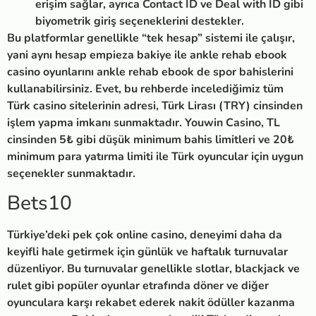
erişim sağlar, ayrıca Contact ID ve Deal with ID gibi
biyometrik giriş seçeneklerini destekler.
Bu platformlar genellikle “tek hesap” sistemi ile çalışır,
yani aynı hesap empieza bakiye ile ankle rehab ebook
casino oyunlarını ankle rehab ebook de spor bahislerini
kullanabilirsiniz. Evet, bu rehberde incelediğimiz tüm
Türk casino sitelerinin adresi, Türk Lirası (TRY) cinsinden
işlem yapma imkanı sunmaktadır. Youwin Casino, TL
cinsinden 5₺ gibi düşük minimum bahis limitleri ve 20₺
minimum para yatırma limiti ile Türk oyuncular için uygun
seçenekler sunmaktadır.
Bets10
Türkiye’deki pek çok online casino, deneyimi daha da
keyifli hale getirmek için günlük ve haftalık turnuvalar
düzenliyor. Bu turnuvalar genellikle slotlar, blackjack ve
rulet gibi popüler oyunlar etrafında döner ve diğer
oyunculara karşı rekabet ederek nakit ödüller kazanma