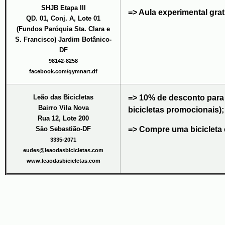
SHJB Etapa III
=> Aula experimental grat
QD. 01, Conj. A, Lote 01
(Fundos Paróquia Sta. Clara e
S. Francisco) Jardim Botânico-
DF
98142-8258
facebook.com/gymnart.df
Leão das Bicicletas
=> 10% de desconto para 
Bairro Vila Nova
bicicletas promocionais);
Rua 12, Lote 200
=> Compre uma bicicleta
São Sebastião-DF
3335-2071
eudes@leaodasbicicletas.com
www.leaodasbicicletas.com