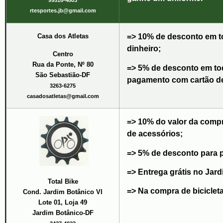
99516-4803
rtesportes.jb@gmail.com
Casa dos Atletas
=> 10% de desconto em t
dinheiro;
Centro
Rua da Ponte, Nº 80
=> 5% de desconto em to
São Sebastião-DF
pagamento com cartão de
3263-6275
casadosatletas@gmail.com
=> 10% do valor da compr
de acessórios;
=> 5% de desconto para p
=> Entrega grátis no Jar
Total Bike
=> Na compra de bicicletas
Cond. Jardim Botânico VI
Lote 01, Loja 49
Jardim Botânico-DF