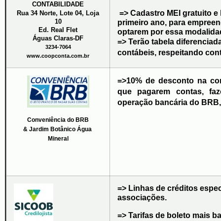
CONTABILIDADE
 => Cadastro MEI gratuito e honorários gratuitos para o 
Rua 34 Norte, Lote 04, 
Loja
10
primeiro ano, 
para empreen
Ed. Real Flet
optarem por essa modalida
Águas Claras-DF
=> Terão tabela diferencia
3234-7064
contábeis, 
respeitando cont
www.coopconta.com.br
=>10% de desconto na co
que pagarem contas, fa
operação bancária do BRB, 
Conveniência do BRB
& Jardim Botânico Água 
Mineral
=> Linhas de créditos espe
associações.