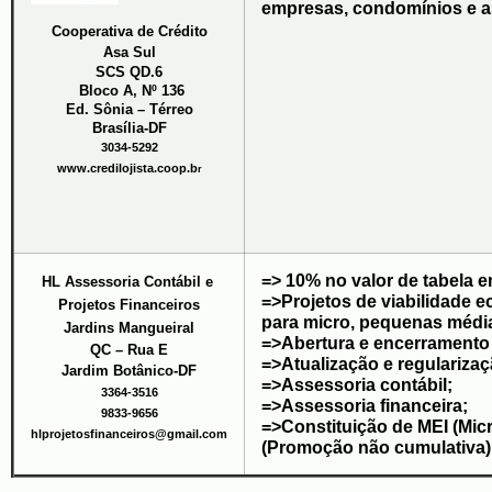
empresas, condomínios e a
Cooperativa de 
Crédito
Asa Sul
SCS QD.6
 Bloco A, Nº 136
Ed. Sônia – Térreo
Brasília-DF
3034-5292
www.credilojista.coop.b
r
=> 10% no valor de tabela 
HL Assessoria
Contábil e 
=>
Projetos de viabilidade 
Projetos 
Financeiros
para micro, pequenas médi
Jardins Mangueiral
=>
Abertura e encerramento
QC – Rua E
=>
Atualização e regularizaç
Jardim Botânico-DF
=>
Assessoria contábil;
3364-3516
=>
Assessoria financeira;
9833-9656
=>
Constituição de MEI (Mic
hlprojetosfinanceiros@gmail.com
(Promoção não cumulativa)