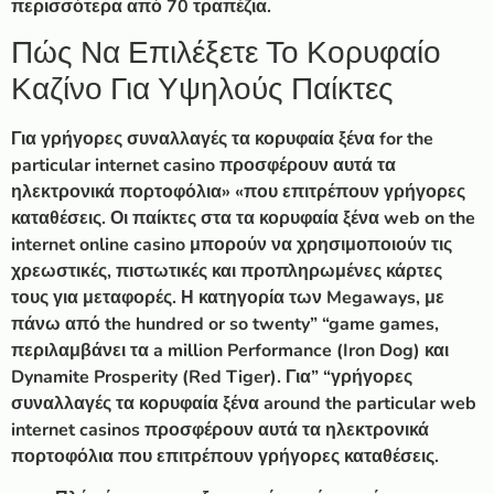
περισσότερα από 70 τραπέζια.
Πώς Να Επιλέξετε Το Κορυφαίο
Καζίνο Για Υψηλούς Παίκτες
Για γρήγορες συναλλαγές τα κορυφαία ξένα for the
particular internet casino προσφέρουν αυτά τα
ηλεκτρονικά πορτοφόλια» «που επιτρέπουν γρήγορες
καταθέσεις. Οι παίκτες στα τα κορυφαία ξένα web on the
internet online casino μπορούν να χρησιμοποιούν τις
χρεωστικές, πιστωτικές και προπληρωμένες κάρτες
τους για μεταφορές. Η κατηγορία των Megaways, με
πάνω από the hundred or so twenty” “game games,
περιλαμβάνει τα a million Performance (Iron Dog) και
Dynamite Prosperity (Red Tiger). Για” “γρήγορες
συναλλαγές τα κορυφαία ξένα around the particular web
internet casinos προσφέρουν αυτά τα ηλεκτρονικά
πορτοφόλια που επιτρέπουν γρήγορες καταθέσεις.