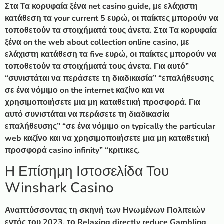
Στα Τα κορυφαία ξένα net casino guide, με ελάχιστη
κατάθεση τα your current 5 ευρώ, οι παίκτες μπορούν να
τοποθετούν τα στοιχήματά τους άνετα. Στα Τα κορυφαία
ξένα on the web about collection online casino, με
ελάχιστη κατάθεση τα five ευρώ, οι παίκτες μπορούν να
τοποθετούν τα στοιχήματά τους άνετα. Για αυτό”
“συνιστάται να περάσετε τη διαδικασία” “επαλήθευσης
σε ένα νόμιμο on the internet καζίνο και να
χρησιμοποιήσετε μια μη καταθετική προσφορά. Για
αυτό συνιστάται να περάσετε τη διαδικασία
επαλήθευσης” “σε ένα νόμιμο on typically the particular
web καζίνο και να χρησιμοποιήσετε μια μη καταθετική
προσφορά casino infinity” “κριτικες.
Η Επίσημη Ιστοσελίδα Του
Winshark Casino
Αναπτύσσοντας τη σκηνή των Ηνωμένων Πολιτειών
εντός του 2023, το Relaxing directly reduce Gambling