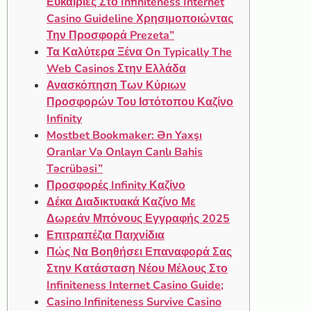
Ευκαιρίες Στο Infiniteness Internet
Casino Guideline Χρησιμοποιώντας
Την Προσφορά Prezeta”
Τα Καλύτερα Ξένα On Typically The
Web Casinos Στην Ελλάδα
Ανασκόπηση Των Κύριων
Προσφορών Του Ιστότοπου Καζίνο
Infinity
Mostbet Bookmaker: Ən Yaxşı
Oranlar Və Onlayn Canlı Bahis
Təcrübəsi”
Προσφορές Infinity Καζίνο
Δέκα Διαδικτυακά Καζίνο Με
Δωρεάν Μπόνους Εγγραφής 2025
Επιτραπέζια Παιχνίδια
Πώς Να Βοηθήσει Επαναφορά Σας
Στην Κατάσταση Νέου Μέλους Στο
Infiniteness Internet Casino Guide;
Casino Infiniteness Survive Casino