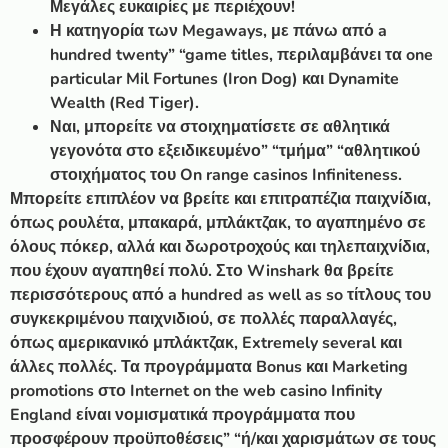
Μεγάλες ευκαιρίες με περιέχουν!
Η κατηγορία των Megaways, με πάνω από a
hundred twenty” “game titles, περιλαμβάνει τα one
particular Mil Fortunes (Iron Dog) και Dynamite
Wealth (Red Tiger).
Ναι, μπορείτε να στοιχηματίσετε σε αθλητικά
γεγονότα στο εξειδικευμένο” “τμήμα” “αθλητικού
στοιχήματος του On range casinos Infiniteness.
Μπορείτε επιπλέον να βρείτε και επιτραπέζια παιχνίδια,
όπως ρουλέτα, μπακαρά, μπλάκτζακ, το αγαπημένο σε
όλους πόκερ, αλλά και δωροτροχούς και τηλεπαιχνίδια,
που έχουν αγαπηθεί πολύ. Στο Winshark θα βρείτε
περισσότερους από a hundred as well as so τίτλους του
συγκεκριμένου παιχνιδιού, σε πολλές παραλλαγές,
όπως αμερικανικό μπλάκτζακ, Extremely several και
άλλες πολλές. Τα προγράμματα Bonus και Marketing
promotions στο Internet on the web casino Infinity
England είναι νομισματικά προγράμματα που
προσφέρουν προϋποθέσεις” “ή/και χαρισμάτων σε τους