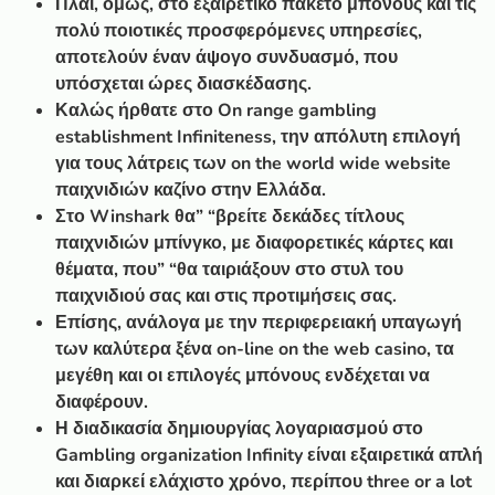
Πλάι, όμως, στο εξαιρετικό πακέτο μπόνους και τις
πολύ ποιοτικές προσφερόμενες υπηρεσίες,
αποτελούν έναν άψογο συνδυασμό, που
υπόσχεται ώρες διασκέδασης.
Καλώς ήρθατε στο On range gambling
establishment Infiniteness, την απόλυτη επιλογή
για τους λάτρεις των on the world wide website
παιχνιδιών καζίνο στην Ελλάδα.
Στο Winshark θα” “βρείτε δεκάδες τίτλους
παιχνιδιών μπίνγκο, με διαφορετικές κάρτες και
θέματα, που” “θα ταιριάξουν στο στυλ του
παιχνιδιού σας και στις προτιμήσεις σας.
Επίσης, ανάλογα με την περιφερειακή υπαγωγή
των καλύτερα ξένα on-line on the web casino, τα
μεγέθη και οι επιλογές μπόνους ενδέχεται να
διαφέρουν.
Η διαδικασία δημιουργίας λογαριασμού στο
Gambling organization Infinity είναι εξαιρετικά απλή
και διαρκεί ελάχιστο χρόνο, περίπου three or a lot