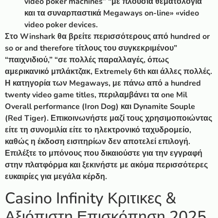
video poker machines” “με πλούσια θεματολογία
και τα συναρπαστικά Megaways on-line» «video
video poker devices.
Στο Winshark θα βρείτε περισσότερους από hundred or
so or and therefore τίτλους του συγκεκριμένου”
“παιχνιδιού,” “σε πολλές παραλλαγές, όπως
αμερικανικό μπλάκτζακ, Extremely 6th και άλλες πολλές.
Η κατηγορία των Megaways, με πάνω από a hundred
twenty video game titles, περιλαμβάνει τα one Mil
Overall performance (Iron Dog) και Dynamite Souple
(Red Tiger). Επικοινωνήστε μαζί τους χρησιμοποιώντας
είτε τη συνομιλία είτε το ηλεκτρονικό ταχυδρομείο,
καθώς η έκδοση εισιτηρίων δεν αποτελεί επιλογή.
Επιλέξτε το μπόνους που δικαιούστε για την εγγραφή
στην πλατφόρμα και ξεκινήστε με ακόμα περισσότερες
ευκαιρίες για μεγάλα κέρδη.
Casino Infinity Κριτικες &
Αξιόπιστη Επισκόπηση 2025