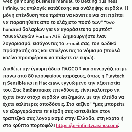
web gambling business manual, το Betting business
Infinity, τις επιλογές κατάθεσης και ανάληψης κερδών. Η
μόνη επένδυση που πρέπει να κάνετε είναι ότι πρέπει
να παραιτηθείτε από το ελάχιστο ποσό των” “two
hundred δολαρίων για να αγοράσετε το ρομπότ”
“συναλλαγών Portion AJE. Δημιουργήστε έναν
λογαριασμό, εισάγοντας το e-mail σας, τον κωδικό
πρόσβασής σας και επιλέγοντας το νόμισμα (πολλά
καζίνο προσφέρουν να παίξετε σε ευρώ).
Διαθέτει την έγκυρη άδεια PAGCOR και συνεργάζεται με
πάνω από 80 κορυφαίους παρόχους, όπως η Playtech,
η Sensible και η Hacksaw, εγγυώμενο την αξιοπιστία
του. Στις διαδικτυακές επενδύσεις, είναι καλύτερο να
έχετε έναν στόχο κερδών και ζημιών, με την ελπίδα να
έχετε καλύτερες αποδόσεις. Στο καζίνο” “μας μπορείτε
να εξαργυρώσετε τα κέρδη σας κατευθείαν στον
τραπεζικό σας λογαριασμό στην Ελλάδα, στη κάρτα ή
στο κρύπτο πορτοφόλι
https://gr-infinitycasino.com/
.