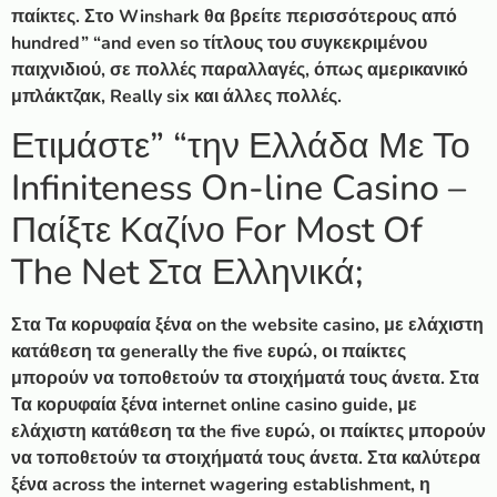
παίκτες. Στο Winshark θα βρείτε περισσότερους από
hundred” “and even so τίτλους του συγκεκριμένου
παιχνιδιού, σε πολλές παραλλαγές, όπως αμερικανικό
μπλάκτζακ, Really six και άλλες πολλές.
Ετιμάστε” “την Ελλάδα Με Το
Infiniteness On-line Casino –
Παίξτε Καζίνο For Most Of
The Net Στα Ελληνικά;
Στα Τα κορυφαία ξένα on the website casino, με ελάχιστη
κατάθεση τα generally the five ευρώ, οι παίκτες
μπορούν να τοποθετούν τα στοιχήματά τους άνετα. Στα
Τα κορυφαία ξένα internet online casino guide, με
ελάχιστη κατάθεση τα the five ευρώ, οι παίκτες μπορούν
να τοποθετούν τα στοιχήματά τους άνετα. Στα καλύτερα
ξένα across the internet wagering establishment, η