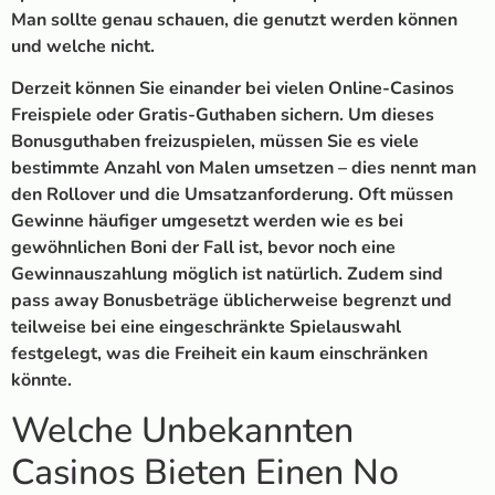
Man sollte genau schauen, die genutzt werden können
und welche nicht.
Derzeit können Sie einander bei vielen Online-Casinos
Freispiele oder Gratis-Guthaben sichern. Um dieses
Bonusguthaben freizuspielen, müssen Sie es viele
bestimmte Anzahl von Malen umsetzen – dies nennt man
den Rollover und die Umsatzanforderung. Oft müssen
Gewinne häufiger umgesetzt werden wie es bei
gewöhnlichen Boni der Fall ist, bevor noch eine
Gewinnauszahlung möglich ist natürlich. Zudem sind
pass away Bonusbeträge üblicherweise begrenzt und
teilweise bei eine eingeschränkte Spielauswahl
festgelegt, was die Freiheit ein kaum einschränken
könnte.
Welche Unbekannten
Casinos Bieten Einen No