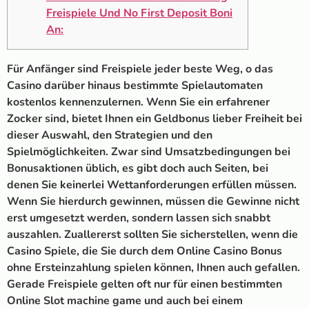
Freispiele Und No First Deposit Boni
An:
Für Anfänger sind Freispiele jeder beste Weg, o das
Casino darüber hinaus bestimmte Spielautomaten
kostenlos kennenzulernen. Wenn Sie ein erfahrener
Zocker sind, bietet Ihnen ein Geldbonus lieber Freiheit bei
dieser Auswahl, den Strategien und den
Spielmöglichkeiten. Zwar sind Umsatzbedingungen bei
Bonusaktionen üblich, es gibt doch auch Seiten, bei
denen Sie keinerlei Wettanforderungen erfüllen müssen.
Wenn Sie hierdurch gewinnen, müssen die Gewinne nicht
erst umgesetzt werden, sondern lassen sich snabbt
auszahlen. Zuallererst sollten Sie sicherstellen, wenn die
Casino Spiele, die Sie durch dem Online Casino Bonus
ohne Ersteinzahlung spielen können, Ihnen auch gefallen.
Gerade Freispiele gelten oft nur für einen bestimmten
Online Slot machine game und auch bei einem