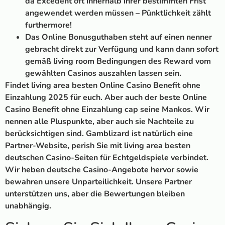
da Excédent oft innerhalb ihrer bestimmten Frist
angewendet werden müssen – Pünktlichkeit zählt
furthermore!
Das Online Bonusguthaben steht auf einen nenner
gebracht direkt zur Verfügung und kann dann sofort
gemäß living room Bedingungen des Reward vom
gewählten Casinos auszahlen lassen sein.
Findet living area besten Online Casino Benefit ohne
Einzahlung 2025 für euch. Aber auch der beste Online
Casino Benefit ohne Einzahlung cap seine Mankos. Wir
nennen alle Pluspunkte, aber auch sie Nachteile zu
berücksichtigen sind. Gamblizard ist natürlich eine
Partner-Website, perish Sie mit living area besten
deutschen Casino-Seiten für Echtgeldspiele verbindet.
Wir heben deutsche Casino-Angebote hervor sowie
bewahren unsere Unparteilichkeit. Unsere Partner
unterstützen uns, aber die Bewertungen bleiben
unabhängig.