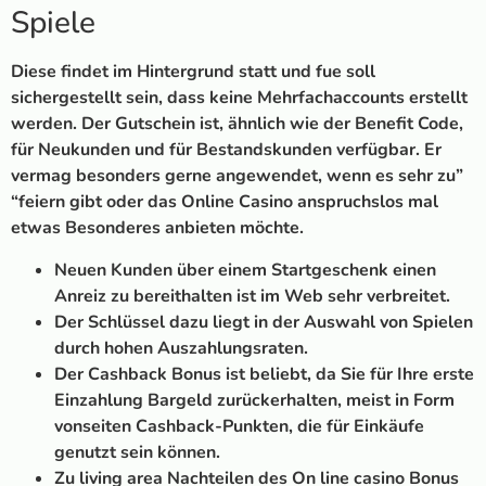
Spiele
Diese findet im Hintergrund statt und fue soll
sichergestellt sein, dass keine Mehrfachaccounts erstellt
werden. Der Gutschein ist, ähnlich wie der Benefit Code,
für Neukunden und für Bestandskunden verfügbar. Er
vermag besonders gerne angewendet, wenn es sehr zu”
“feiern gibt oder das Online Casino anspruchslos mal
etwas Besonderes anbieten möchte.
Neuen Kunden über einem Startgeschenk einen
Anreiz zu bereithalten ist im Web sehr verbreitet.
Der Schlüssel dazu liegt in der Auswahl von Spielen
durch hohen Auszahlungsraten.
Der Cashback Bonus ist beliebt, da Sie für Ihre erste
Einzahlung Bargeld zurückerhalten, meist in Form
vonseiten Cashback-Punkten, die für Einkäufe
genutzt sein können.
Zu living area Nachteilen des On line casino Bonus