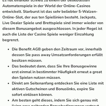
Es hat einander schnell zu einem der beliebtesten
Automatenspiele in der World der Online-Casinos
entwickelt. Starburst ist das sehr beliebter 5-Walzen-
Online-Slot, der aus ten Spiellinien besteht. Jackpots,
Live Dealer Spiele und Brettspiele sind immer wieder von
diesem Bonusangebot ausgeschlossen. In jeder Regel ist
auch die Liste der Casino Spiele weniger Einzahlung
begrenzt.
Die Benefit AGB geben den Zeitraum vor, innerhalb
dessen Sie pass away Umsatzanforderungen erfüllt
besitzen müssen.
Das bedeutet dann, dass Sie Ihre Bonusgewinne
erst einmal in bestimmter Häufigkeit erneut a great
den Spielen nutzen müssen.
Direkt am Seitenanfang entdecken Sie eine Liste mit
aktiven Gutscheinen und Bonuslinks, expire Sie
sofort einlösen können.
Am besten geht dieses, indem Sie sich genau mit
living area geltenden Bonusbedingungen vertraut