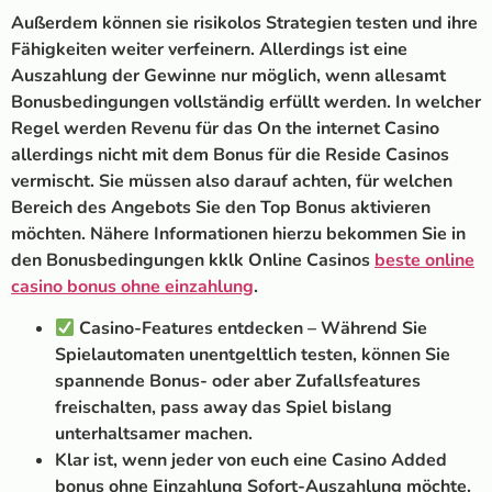
Außerdem können sie risikolos Strategien testen und ihre
Fähigkeiten weiter verfeinern. Allerdings ist eine
Auszahlung der Gewinne nur möglich, wenn allesamt
Bonusbedingungen vollständig erfüllt werden. In welcher
Regel werden Revenu für das On the internet Casino
allerdings nicht mit dem Bonus für die Reside Casinos
vermischt. Sie müssen also darauf achten, für welchen
Bereich des Angebots Sie den Top Bonus aktivieren
möchten. Nähere Informationen hierzu bekommen Sie in
den Bonusbedingungen kklk Online Casinos
beste online
casino bonus ohne einzahlung
.
Casino-Features entdecken – Während Sie
Spielautomaten unentgeltlich testen, können Sie
spannende Bonus- oder aber Zufallsfeatures
freischalten, pass away das Spiel bislang
unterhaltsamer machen.
Klar ist, wenn jeder von euch eine Casino Added
bonus ohne Einzahlung Sofort-Auszahlung möchte.