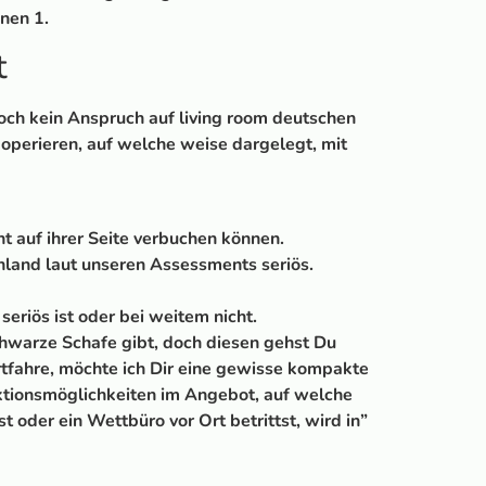
nen 1.
t
doch kein Anspruch auf living room deutschen
operieren, auf welche weise dargelegt, mit
t auf ihrer Seite verbuchen können.
hland laut unseren Assessments seriös.
riös ist oder bei weitem nicht.
chwarze Schafe gibt, doch diesen gehst Du
rtfahre, möchte ich Dir eine gewisse kompakte
tionsmöglichkeiten im Angebot, auf welche
oder ein Wettbüro vor Ort betrittst, wird in”