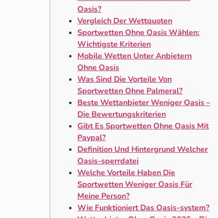
Oasis?
Vergleich Der Wettquoten
Sportwetten Ohne Oasis Wählen:
Wichtigste Kriterien
Mobile Wetten Unter Anbietern
Ohne Oasis
Was Sind Die Vorteile Von
Sportwetten Ohne Palmeral?
Beste Wettanbieter Weniger Oasis –
Die Bewertungskriterien
Gibt Es Sportwetten Ohne Oasis Mit
Paypal?
Definition Und Hintergrund Welcher
Oasis-sperrdatei
Welche Vorteile Haben Die
Sportwetten Weniger Oasis Für
Meine Person?
Wie Funktioniert Das Oasis-system?