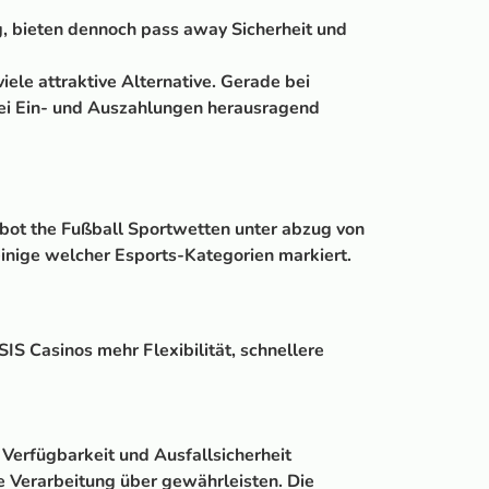
, bieten dennoch pass away Sicherheit und
le attraktive Alternative. Gerade bei
bei Ein- und Auszahlungen herausragend
ebot the Fußball Sportwetten unter abzug von
einige welcher Esports-Kategorien markiert.
S Casinos mehr Flexibilität, schnellere
 Verfügbarkeit und Ausfallsicherheit
le Verarbeitung über gewährleisten. Die