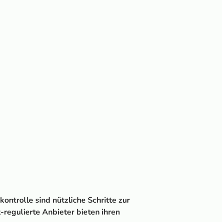
ontrolle sind nützliche Schritte zur
-regulierte Anbieter bieten ihren