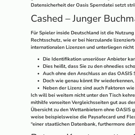
Datensicherheit der Oasis Sperrdatei setzt s
Cashed – Junger Buchm
Für Spieler inside Deutschland ist die Nutzung
Rechtsschutz, wie er bei hierzulande lizenzie
internationalen Lizenzen und unterliegen nich
Die Identifikation unseriöser Anbieter ka
Dies heißt, dass Sie zu den ohnedies sch
Auch ohne den Anschluss an das OASIS Sp
Doch wie genau könnt Ihr wiederkennen,
Neben der Lizenz sind auch Faktoren wie
Ich will bei weitem nicht unter den Tisch keh
mithilfe vonseiten Vergleichsseiten gut aus d
Übersicht zu den Wettanbietern ohne OASIS g
weise beispielsweise die Paysafecard und Flex
“einer staatlichen Datenbank, furthermore de