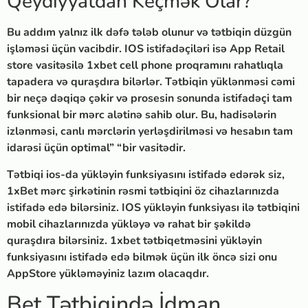
Qeydiyyatdan Keçmək Olar?
Bu addım yalnız ilk dəfə tələb olunur və tətbiqin düzgün
işləməsi üçün vacibdir. IOS istifadəçiləri isə App Retail
store vasitəsilə 1xbet cell phone proqramını rahatlıqla
tapadera və quraşdıra bilərlər. Tətbiqin yüklənməsi cəmi
bir neçə dəqiqə çəkir və prosesin sonunda istifadəçi tam
funksional bir mərc alətinə sahib olur. Bu, hadisələrin
izlənməsi, canlı mərclərin yerləşdirilməsi və hesabın tam
idarəsi üçün optimal” “bir vasitədir.
Tətbiqi ios-da yükləyin funksiyasını istifadə edərək siz,
1xBet mərc şirkətinin rəsmi tətbiqini öz cihazlarınızda
istifadə edə bilərsiniz. IOS yükləyin funksiyası ilə tətbiqini
mobil cihazlarınızda yükləyə və rahat bir şəkildə
quraşdıra bilərsiniz. 1xbet tətbiqetməsini yükləyin
funksiyasını istifadə edə bilmək üçün ilk öncə sizi onu
AppStore yükləməyiniz lazım olacaqdır.
Bet Tətbiqində İdman