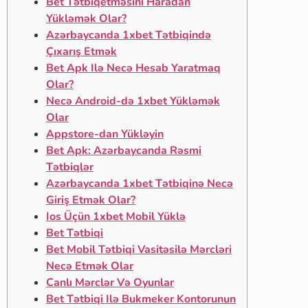
Bet Tətbiqetməsini Haradan
Yükləmək Olar?
Azərbaycanda 1xbet Tətbiqində
Çıxarış Etmək
Bet Apk Ilə Necə Hesab Yaratmaq
Olar?
Necə Android-də 1xbet Yükləmək
Olar
Appstore-dan Yükləyin
Bet Apk: Azərbaycanda Rəsmi
Tətbiqlər
Azərbaycanda 1xbet Tətbiqinə Necə
Giriş Etmək Olar?
Ios Üçün 1xbet Mobil Yüklə
Bet Tətbiqi
Bet Mobil Tətbiqi Vasitəsilə Mərcləri
Necə Etmək Olar
Canlı Mərclər Və Oyunlar
Bet Tətbiqi Ilə Bukmeker Kontorunun