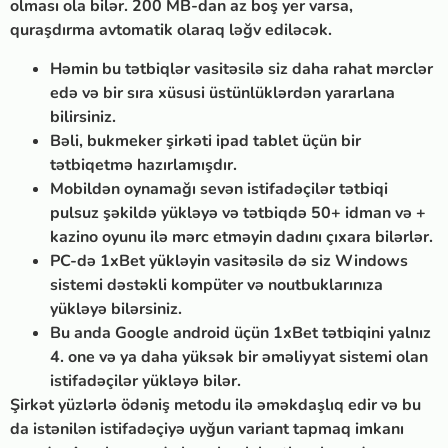
olması ola bilər. 200 MB-dan az boş yer varsa,
quraşdırma avtomatik olaraq ləğv ediləcək.
Həmin bu tətbiqlər vasitəsilə siz daha rahat mərclər
edə və bir sıra xüsusi üstünlüklərdən yararlana
bilirsiniz.
Bəli, bukmeker şirkəti ipad tablet üçün bir
tətbiqetmə hazırlamışdır.
Mobildən oynamağı sevən istifadəçilər tətbiqi
pulsuz şəkildə yükləyə və tətbiqdə 50+ idman və +
kazino oyunu ilə mərc etməyin dadını çıxara bilərlər.
PC-də 1xBet yükləyin vasitəsilə də siz Windows
sistemi dəstəkli kompüter və noutbuklarınıza
yükləyə bilərsiniz.
Bu anda Google android üçün 1xBet tətbiqini yalnız
4. one və ya daha yüksək bir əməliyyat sistemi olan
istifadəçilər yükləyə bilər.
Şirkət yüzlərlə ödəniş metodu ilə əməkdaşlıq edir və bu
da istənilən istifadəçiyə uyğun variant tapmaq imkanı