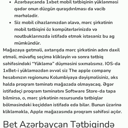
Azərbaycanda 1xbet mobil tətbiqinin yüklənməsi
qədər onun düzgün quraşdırılması da vacib
mərhələdir.
Siz mobil cihazlarınızdan əlavə, mərc şirkətinin
mobil tətbiqini öz kompüterlərinizdə və
noutbuklarınızda istifadə etmək istəsəniz bu ag
mümkündür.
Mağazaya getməli, axtarışda mərc şirkətinin adını daxil
etməli, müvafiq seçimə klikləyin və sonra tətbiq
səhifəsindəki “Yükləmə” düyməsini sıxmalısınız. IOS-da
1xBet-i yükləməzdən əvvəl siz The apple company
hesabınızın regionunu Kolumbiyaya dəyişməlisiniz, əks
halda proqram təminatı mağazada olmayacaq. Əgər
istifadəçi proqram təminatını Software Store-da tapa
bilmirsə, o, mərc şirkətinin resursunda tətbiqlər
bölməsindəki keçiddən istifadə edə bilər. Bunun üzərinə
klikləməklə, Apple mağazasında proqram səhifəsi açılır.
Bet Azərbaycan Tətbiqində