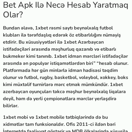
Bet Apk Ilə Necə Hesab Yaratmaq
Olar?
Bundan əlavə, 1xbet rəsmi saytı beynəlxalq futbol
klubları ilə tərəfdaşlıq edərək öz etibarlılığını nümayiş
etdirir. Bu xüsusiyyətləri ilə 1xbet Azərbaycan
istifadəçiləri arasında məşhurluq qazanıb və etibarlı
bukmeker kimi tanınıb. 1xbet idman mərcləri istifadəçilər
arasında ən populyar istiqamətlərdən biri” “hesab olunur.
Platformada hər gün minlərlə idman hadisəsi təqdim
olunur və futbol, rugby, basketbol, voleybol, xokkey, boks
kimi müxtəlif turnirlərə mərc etmək mümkündür. 1xbet
azerbaycan oyunçuları təkcə məşhur beynəlxalq liqalara
deyil, həm də yerli çempionatlara mərclər yerləşdirə
bilirlər.
1xbet mobi və 1xbet mobile tətbiqlərində də bu
xidmətlər tam funksionaldır. Ofis 2011-ci ildən bəri
İnternetdə fəaliyyət göstərir və MDB ölkələrində xüsusilə