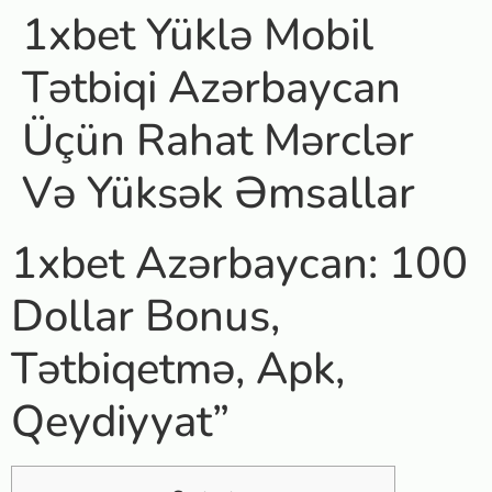
1xbet Yüklə Mobil
Tətbiqi Azərbaycan
Üçün Rahat Mərclər
Və Yüksək Əmsallar
1xbet Azərbaycan: 100
Dollar Bonus,
Tətbiqetmə, Apk,
Qeydiyyat”