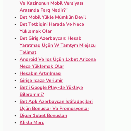
Və Kazinonun Mobil Versiyası
Arasında Fərq Nədir?”
Bet Mobil Yükle Mümkün Deyil
Bet Tətbiqini Harada Və Necə
Yükləmək Olar
Bet Giriş Azerbaycan: Hesab
Yaratmaq Üçün W Tamtym Miejscu
Təlimat
Android Və Ios Üçün 1xbet Arizona
Necə Yükləmək Olar
Hesabın Artırılması
Girişə Icazə Verilmir
Bet’i Google Play-də Yükləyə
Bilərəmmi?
Bet Apk Azərbaycan İstifadəçiləri
Üçün Bonuslar Və Promosyonlar
Digər 1xbet Bonusları
Kliklə Mərc