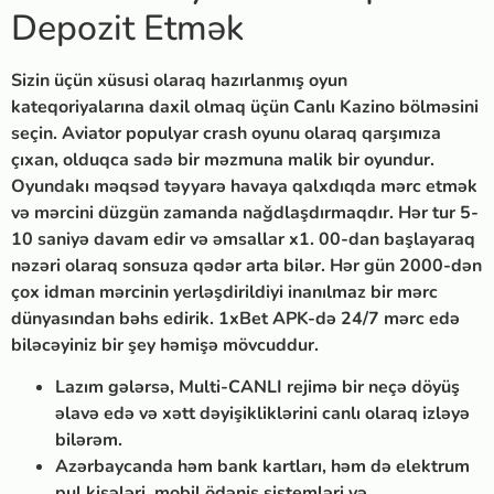
Depozit Etmək
Sizin üçün xüsusi olaraq hazırlanmış oyun
kateqoriyalarına daxil olmaq üçün Canlı Kazino bölməsini
seçin. Aviator populyar crash oyunu olaraq qarşımıza
çıxan, olduqca sadə bir məzmuna malik bir oyundur.
Oyundakı məqsəd təyyarə havaya qalxdıqda mərc etmək
və mərcini düzgün zamanda nağdlaşdırmaqdır. Hər tur 5-
10 saniyə davam edir və əmsallar x1. 00-dan başlayaraq
nəzəri olaraq sonsuza qədər arta bilər. Hər gün 2000-dən
çox idman mərcinin yerləşdirildiyi inanılmaz bir mərc
dünyasından bəhs edirik. 1xBet APK-də 24/7 mərc edə
biləcəyiniz bir şey həmişə mövcuddur.
Lazım gələrsə, Multi-CANLI rejimə bir neçə döyüş
əlavə edə və xətt dəyişikliklərini canlı olaraq izləyə
bilərəm.
Azərbaycanda həm bank kartları, həm də elektrum
pul kisələri, mobil ödəniş sistemləri və