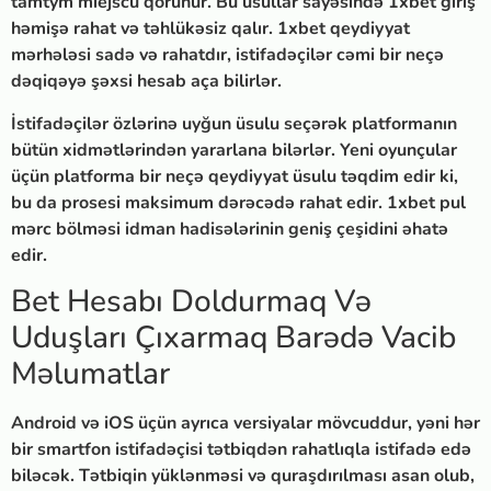
tamtym miejscu qorunur. Bu üsullar sayəsində 1xbet giriş
həmişə rahat və təhlükəsiz qalır. 1xbet qeydiyyat
mərhələsi sadə və rahatdır, istifadəçilər cəmi bir neçə
dəqiqəyə şəxsi hesab aça bilirlər.
İstifadəçilər özlərinə uyğun üsulu seçərək platformanın
bütün xidmətlərindən yararlana bilərlər. Yeni oyunçular
üçün platforma bir neçə qeydiyyat üsulu təqdim edir ki,
bu da prosesi maksimum dərəcədə rahat edir. 1xbet pul
mərc bölməsi idman hadisələrinin geniş çeşidini əhatə
edir.
Bet Hesabı Doldurmaq Və
Uduşları Çıxarmaq Barədə Vacib
Məlumatlar
Android və iOS üçün ayrıca versiyalar mövcuddur, yəni hər
bir smartfon istifadəçisi tətbiqdən rahatlıqla istifadə edə
biləcək. Tətbiqin yüklənməsi və quraşdırılması asan olub,