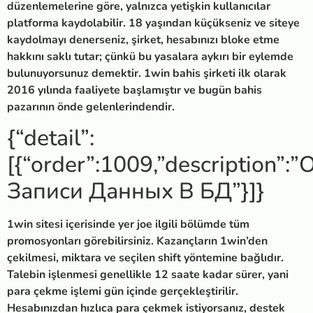
düzenlemelerine göre, yalnızca yetişkin kullanıcılar
platforma kaydolabilir. 18 yaşından küçükseniz ve siteye
kaydolmayı denerseniz, şirket, hesabınızı bloke etme
hakkını saklı tutar; çünkü bu yasalara aykırı bir eylemde
bulunuyorsunuz demektir. 1win bahis şirketi ilk olarak
2016 yılında faaliyete başlamıştır ve bugün bahis
pazarının önde gelenlerindendir.
{“detail”:
[{“order”:1009,”description”:
Записи Данных В БД”}]}
1win sitesi içerisinde yer joe ilgili bölümde tüm
promosyonları görebilirsiniz. Kazançların 1win’den
çekilmesi, miktara ve seçilen shift yöntemine bağlıdır.
Talebin işlenmesi genellikle 12 saate kadar sürer, yani
para çekme işlemi gün içinde gerçekleştirilir.
Hesabınızdan hızlıca para çekmek istiyorsanız, destek