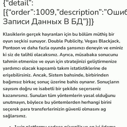
{“detail”:
[{“order”:1009,”description”:”Оши
Записи Данных В БД”}]}
Klasiklerin gerçek hayranları için bu bölüm müthiş bir
oyun seçkisi sunuyor. Double Publicity, Vegas Blackjack,
Pontoon ve daha fazla oyunda şansınızı deneyin ve eminiz
ki siz de talihli olacaksınız. Ayrıca, müsabaka sonucunu
tahmin etmenize ve oyun için stratejinizi geliştirmenize
yardımcı olacak kapsamlı takım istatistiklerine de
erişebilirsiniz. Ancak, Sistem bahsinde, birbirinden
bağımsız birkaç sonuç üzerine bahis oynanır. Sonuçların
sayısını doğru ve isabetli bir şekilde seçerseniz
kazanırsınız. Sunulan tüm yöntemlerin yasal olduğunu
unutmayın, böylece bu yöntemlerden herhangi birini
seçerek para transferlerinizin güvenli olmasını ag
sağlarsınız.
1win platformu sadece güvenilir ve en iyi ödeme