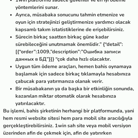
yöntemlerini sunar.
Ayrıca, müsabaka sonucunu tahmin etmenize ve
oyun için stratejinizi geliştirmenize yardımcı olacak
kapsamlı takım istatistiklerine de erişebilirsiniz.
Sürecin birkaç saatten birkaç güne kadar
sürebileceğini unutmamak önemlidir.” {“detail”:
[{“order”:1009,”description”:”Ошибка записи
данных в БД”}]} “çok daha hızlı olacaktır.
Uygun tüm ödeme araçları, hemen bahis oynamaya
başlamak için sadece birkaç tıklamayla hesabınıza
çabucak para yatırmanıza olanak verir.
Bir müsabakanın ya da başka bir etkinliğin sonunda,
kazanılan miktar otomatik olarak hesabınıza
yatırılacaktır.
Bu işlemi, bahis şirketinin herhangi bir platformunda, yani
hem resmi website sitesi hem para mobil site aracılığıyla
gerçekleştirebilirsiniz. 1win sah site veya mobil versiyon
üzerinden afin de çekmek için, afin de yatırırken