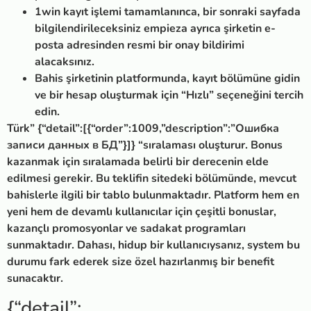
1win kayıt işlemi tamamlanınca, bir sonraki sayfada
bilgilendirileceksiniz empieza ayrıca şirketin e-
posta adresinden resmi bir onay bildirimi
alacaksınız.
Bahis şirketinin platformunda, kayıt bölümüne gidin
ve bir hesap oluşturmak için “Hızlı” seçeneğini tercih
edin.
Türk” {“detail”:[{“order”:1009,”description”:”Ошибка
записи данных в БД”}]} “sıralaması oluşturur. Bonus
kazanmak için sıralamada belirli bir derecenin elde
edilmesi gerekir. Bu teklifin sitedeki bölümünde, mevcut
bahislerle ilgili bir tablo bulunmaktadır. Platform hem en
yeni hem de devamlı kullanıcılar için çeşitli bonuslar,
kazançlı promosyonlar ve sadakat programları
sunmaktadır. Dahası, hidup bir kullanıcıysanız, system bu
durumu fark ederek size özel hazırlanmış bir benefit
sunacaktır.
{“detail”: