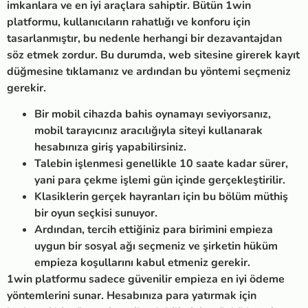
imkanlara ve en iyi araçlara sahiptir. Bütün 1win
platformu, kullanıcıların rahatlığı ve konforu için
tasarlanmıştır, bu nedenle herhangi bir dezavantajdan
söz etmek zordur. Bu durumda, web sitesine girerek kayıt
düğmesine tıklamanız ve ardından bu yöntemi seçmeniz
gerekir.
Bir mobil cihazda bahis oynamayı seviyorsanız,
mobil tarayıcınız aracılığıyla siteyi kullanarak
hesabınıza giriş yapabilirsiniz.
Talebin işlenmesi genellikle 10 saate kadar sürer,
yani para çekme işlemi gün içinde gerçekleştirilir.
Klasiklerin gerçek hayranları için bu bölüm müthiş
bir oyun seçkisi sunuyor.
Ardından, tercih ettiğiniz para birimini empieza
uygun bir sosyal ağı seçmeniz ve şirketin hüküm
empieza koşullarını kabul etmeniz gerekir.
1win platformu sadece güvenilir empieza en iyi ödeme
yöntemlerini sunar. Hesabınıza para yatırmak için