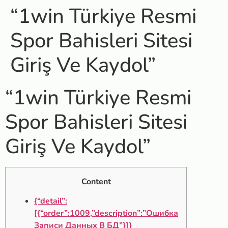
“1win Türkiye Resmi
Spor Bahisleri Sitesi
Giriş Ve Kaydol”
“1win Türkiye Resmi
Spor Bahisleri Sitesi
Giriş Ve Kaydol”
Content
{“detail”:
[{“order”:1009,”description”:”Ошибка
Записи Данных В БД”}]}