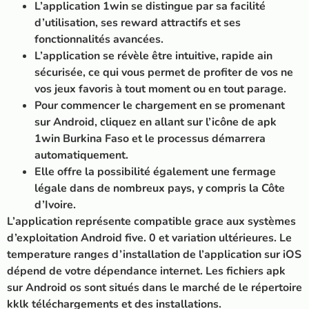
L’application 1win se distingue par sa facilité
d’utilisation, ses reward attractifs et ses
fonctionnalités avancées.
L’application se révèle être intuitive, rapide ain
sécurisée, ce qui vous permet de profiter de vos ne
vos jeux favoris à tout moment ou en tout parage.
Pour commencer le chargement en se promenant
sur Android, cliquez en allant sur l’icône de apk
1win Burkina Faso et le processus démarrera
automatiquement.
Elle offre la possibilité également une fermage
légale dans de nombreux pays, y compris la Côte
d’Ivoire.
L’application représente compatible grace aux systèmes
d’exploitation Android five. 0 et variation ultérieures. Le
temperature ranges d’installation de l’application sur iOS
dépend de votre dépendance internet. Les fichiers apk
sur Android os sont situés dans le marché de le répertoire
kklk téléchargements et des installations.