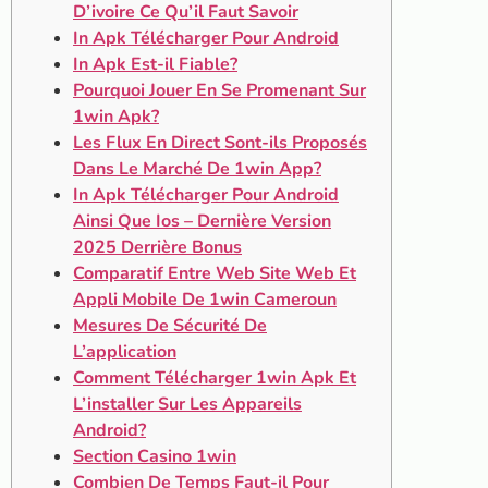
D’ivoire Ce Qu’il Faut Savoir
In Apk Télécharger Pour Android
In Apk Est-il Fiable?
Pourquoi Jouer En Se Promenant Sur
1win Apk?
Les Flux En Direct Sont-ils Proposés
Dans Le Marché De 1win App?
In Apk Télécharger Pour Android
Ainsi Que Ios – Dernière Version
2025 Derrière Bonus
Comparatif Entre Web Site Web Et
Appli Mobile De 1win Cameroun
Mesures De Sécurité De
L’application
Comment Télécharger 1win Apk Et
L’installer Sur Les Appareils
Android?
Section Casino 1win
Combien De Temps Faut-il Pour