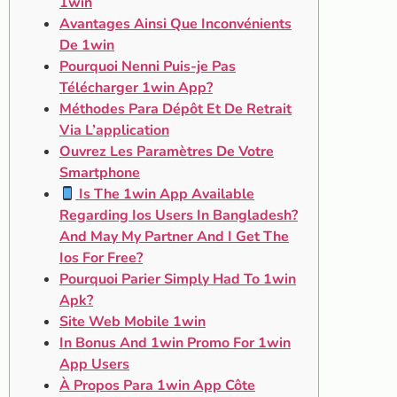
1win
Avantages Ainsi Que Inconvénients
De 1win
Pourquoi Nenni Puis-je Pas
Télécharger 1win App?
Méthodes Para Dépôt Et De Retrait
Via L’application
Ouvrez Les Paramètres De Votre
Smartphone
Is The 1win App Available
Regarding Ios Users In Bangladesh?
And May My Partner And I Get The
Ios For Free?
Pourquoi Parier Simply Had To 1win
Apk?
Site Web Mobile 1win
In Bonus And 1win Promo For 1win
App Users
À Propos Para 1win App Côte