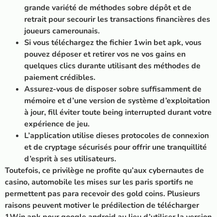
grande variété de méthodes sobre dépôt et de
retrait pour secourir les transactions financières des
joueurs camerounais.
Si vous téléchargez the fichier 1win bet apk, vous
pouvez déposer et retirer vos ne vos gains en
quelques clics durante utilisant des méthodes de
paiement crédibles.
Assurez-vous de disposer sobre suffisamment de
mémoire et d’une version de système d’exploitation
à jour, fill éviter toute being interrupted durant votre
expérience de jeu.
L’application utilise dieses protocoles de connexion
et de cryptage sécurisés pour offrir une tranquillité
d’esprit à ses utilisateurs.
Toutefois, ce privilège ne profite qu’aux cybernautes de
casino, automobile les mises sur les paris sportifs ne
permettent pas para recevoir des gold coins. Plusieurs
raisons peuvent motiver le prédilection de télécharger
1Win apk pour google android au lieu d’utiliser la version