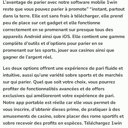
L’avantage de parier avec notre software mobile 1win
reste que vous pouvez parier à promote” “instant, partout
dans la terre. Elle est sans frais à télécharger, elle prend
peu de place sur cet gadget et elle fonctionne
correctement en se promenant sur presque tous des
appareils Android ainsi que iOS. Elle contient une gamme
complète d’outils et d’options pour parier en se
promenant sur les sports, jouer aux casinos ainsi que
gagner de l’argent réel.
Les deux options offrent une expérience de pari fluide et
intuitive, aussi qu’une variété sobre sports et de marchés
sur qui parier. Quel que soit votre choix, vous pourrez
profiter de fonctionnalités avancées et de offers
exclusives qui amélioreront votre expérience de pari.
Notre app portable est réelle car elle vous permet de
vous inscrire, d’obtenir dieses prime, de pratiquer à des
amusements de casino, sobre placer des rome sportifs et
sobre recevoir des profits en espèces. Téléchargez 1win