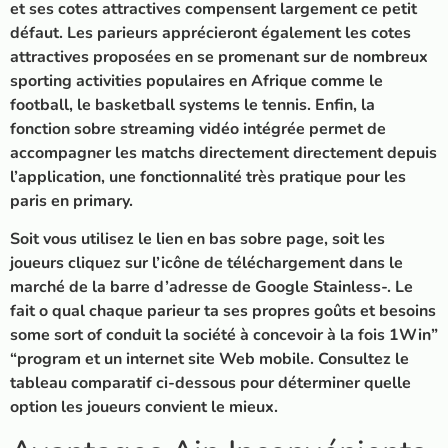
et ses cotes attractives compensent largement ce petit
défaut. Les parieurs apprécieront également les cotes
attractives proposées en se promenant sur de nombreux
sporting activities populaires en Afrique comme le
football, le basketball systems le tennis. Enfin, la
fonction sobre streaming vidéo intégrée permet de
accompagner les matchs directement directement depuis
l’application, une fonctionnalité très pratique pour les
paris en primary.
Soit vous utilisez le lien en bas sobre page, soit les
joueurs cliquez sur l’icône de téléchargement dans le
marché de la barre d’adresse de Google Stainless-. Le
fait o qual chaque parieur ta ses propres goûts et besoins
some sort of conduit la société à concevoir à la fois 1Win”
“program et un internet site Web mobile. Consultez le
tableau comparatif ci-dessous pour déterminer quelle
option les joueurs convient le mieux.