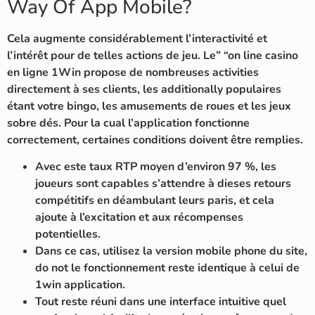
Way Of App Mobile?
Cela augmente considérablement l’interactivité et
l’intérêt pour de telles actions de jeu. Le” “on line casino
en ligne 1Win propose de nombreuses activities
directement à ses clients, les additionally populaires
étant votre bingo, les amusements de roues et les jeux
sobre dés. Pour la cual l’application fonctionne
correctement, certaines conditions doivent être remplies.
Avec este taux RTP moyen d’environ 97 %, les
joueurs sont capables s’attendre à dieses retours
compétitifs en déambulant leurs paris, et cela
ajoute à l’excitation et aux récompenses
potentielles.
Dans ce cas, utilisez la version mobile phone du site,
do not le fonctionnement reste identique à celui de
1win application.
Tout reste réuni dans une interface intuitive quel