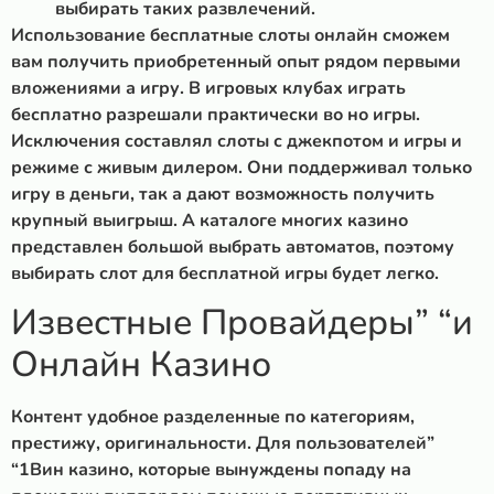
выбирать таких развлечений.
Использование бесплатные слоты онлайн сможем
вам получить приобретенный опыт рядом первыми
вложениями а игру. В игровых клубах играть
бесплатно разрешали практически во но игры.
Исключения составлял слоты с джекпотом и игры и
режиме с живым дилером. Они поддерживал только
игру в деньги, так а дают возможность получить
крупный выигрыш. А каталоге многих казино
представлен большой выбрать автоматов, поэтому
выбирать слот для бесплатной игры будет легко.
Известные Провайдеры” “и
Онлайн Казино
Контент удобное разделенные по категориям,
престижу, оригинальности. Для пользователей”
“1Вин казино, которые вынуждены попаду на