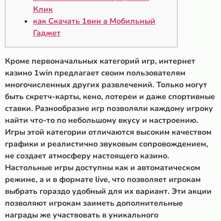
Клик
как Скачать 1вин а Мобильный
Гаджет
Кроме первоначальных категорий игр, интернет
казино 1win предлагает своим пользователям
многочисленных других развлечений. Только могут
быть скретч-карты, кено, лотереи и даже спортивные
ставки. Разнообразие игр позволяли каждому игроку
найти что-то по небольшому вкусу и настроению.
Игры этой категории отличаются высоким качеством
графики и реалистично звуковым сопровождением,
не создает атмосферу настоящего казино.
Настольные игры доступны как и автоматическом
режиме, а и в формате live, что позволяет игрокам
выбрать гораздо удобный для их вариант. Эти акции
позволяют игрокам заиметь дополнительные
награды же участвовать в уникального