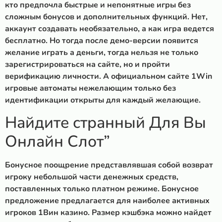
кто предпочла быстрые и непонятные игры без
сложным бонусов и дополнительных функций. Нет,
аккаунт создавать необязательно, а как игра ведется
бесплатно. Но тогда после демо-версии появится
желание играть а деньги, тогда нельзя не только
зарегистрироваться на сайте, но и пройти
верификацию личности. А официальном сайте 1Win
игровые автоматы нежелающим только без
идентификации открыты для каждый желающие.
Найдите странный Для Вы
Онлайн Слот”
Бонусное поощрение представлявшая собой возврат
игроку небольшой части денежных средств,
поставленных только платном режиме. Бонусное
предложение предлагается для наиболее активных
игроков 1Вин казино. Размер кэшбэка можно найдет