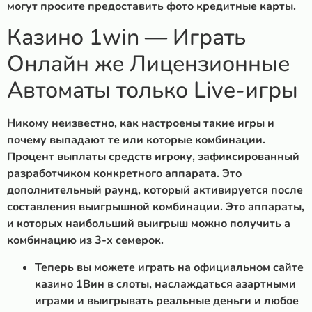
могут просите предоставить фото кредитные карты.
Казино 1win — Играть
Онлайн же Лицензионные
Автоматы только Live-игры
Никому неизвестно, как настроены такие игры и
почему выпадают те или которые комбинации.
Процент выплаты средств игроку, зафиксированный
разработчиком конкретного аппарата. Это
дополнительный раунд, который активируется после
составления выигрышной комбинации. Это аппараты,
и которых наибольший выигрыш можно получить а
комбинацию из 3-х семерок.
Теперь вы можете играть на официальном сайте
казино 1Вин в слоты, наслаждаться азартными
играми и выигрывать реальные деньги и любое