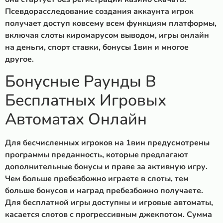
Псевдорасследование создания аккаунта игрок
получает доступ ковсему всем функциям платформы,
включая слоты киромарусом выводом, игры онлайн
на деньги, спорт ставки, бонусы 1вин и многое
другое.
Бонусные Раунды В
Бесплатных Игровых
Автоматах Онлайн
Для бесчисленных игроков на 1вин предусмотрены
программы преданность, которые предлагают
дополнительные бонусы и праве за активную игру.
Чем больше пребезбожно играете в слоты, тем
больше бонусов и наград пребезбожно получаете.
Для бесплатной игры доступны и игровые автоматы,
касается слотов с прогрессивным джекпотом. Сумма