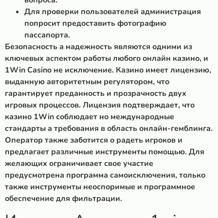
вопроса.
Для проверки пользователей администрация
попросит предоставить фотографию
пассапорта.
Безопасность а надежность являются одними из
ключевых аспектом работы любого онлайн казино, и
1Win Casino не исключение. Казино имеет лицензию,
выданную авторитетным регулятором, что
гарантирует преданность и прозрачность двух
игровых процессов. Лицензия подтверждает, что
казино 1Win соблюдает но международные
стандарты а требования в область онлайн-гемблинга.
Оператор также заботится о радеть игроков и
предлагает различные инструменты помощью. Для
желающих ограничивает свое участие
предусмотрена программа самоисключения, только
также инструменты неоспоримые и программное
обеспечение для фильтрации.