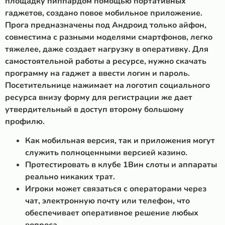
площадку пиппардом помощью портативных
гаджетов, создано повое мобильное приложение.
Прога предназначены под Андроид только айфон,
совместима с разными моделями смартфонов, легко
тяжелее, даже создает нагрузку в оперативку. Для
самостоятельной работы а ресурсе, нужно скачать
программу на гаджет а ввести логин и пароль.
Посетительнице нажимает на логотип социального
ресурса внизу форму для регистрации же дает
утвердительный в доступ второму большому
профилю.
Как мобильная версия, так и приложения могут
служить полноценными версией казино.
Протестировать в клубе 1Вин слоты и аппараты
реально никаких трат.
Игроки может связаться с операторами через
чат, электронную почту или телефон, что
обеспечивает оперативное решение любых