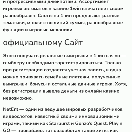
и прогрессивными джекпотами. Ассортимент
игровых автоматов в казино 1win впечатляет своим
разнообразен. Слоты на 1вин предлагают разные
тематики, множество линий суммы, разнообразные
функции и игровые механики.
официальному Сайт
Этого получать реальные выигрыши в 1вин casino —
гемблеру необходимо зарегистрироваться. Только
при регистрации создается учетная запись, к одна
можно привязать семейные платежи, полученные
выигрыши, бонусы и остальные данные игрока. Хотя,
без регистрации вывела деньги из онлайн казино
невозможно.
NetEnt — один из ведущее мировых разработчиков
видеослотов, известный своими инновационными
играми, такими как Starburst и Gonzo’s Quest. Play’n
GO — провайдер, тот разработал такие хиты, как