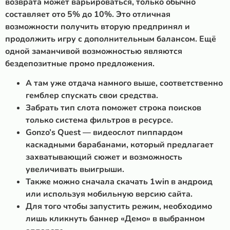
возврата может варьироваться, только обычно
составляет ото 5% до 10%. Это отличная
возможности получить вторую предпринял и
продолжить игру с дополнительным балансом. Ещё
одной заманчивой возможностью являются
бездепозитные промо предложения.
А там уже отдача намного выше, соответственно
гемблер спускать свои средства.
Забрать тип слота поможет строка поисков
только система фильтров в ресурсе.
Gonzo’s Quest — видеослот пиппардом
каскадными барабанами, который предлагает
захватывающий сюжет и возможность
увеличивать выигрыши.
Также можно сначала скачать 1win в андроид
или используя мобильную версию сайта.
Для того чтобы запустить режим, необходимо
лишь кликнуть баннер «Демо» в выбранном