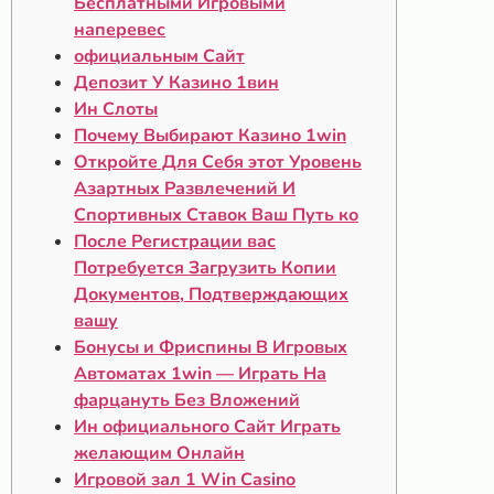
Бесплатными Игровыми
наперевес
официальным Сайт
Депозит У Казино 1вин
Ин Слоты
Почему Выбирают Казино 1win
Откройте Для Себя этот Уровень
Азартных Развлечений И
Спортивных Ставок Ваш Путь ко
После Регистрации вас
Потребуется Загрузить Копии
Документов, Подтверждающих
вашу
Бонусы и Фриспины В Игровых
Автоматах 1win — Играть На
фарцануть Без Вложений
Ин официального Сайт Играть
желающим Онлайн
Игровой зал 1 Win Casino