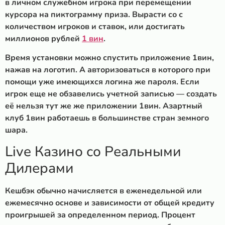
в личном служебном игрока при перемещении
курсора на пиктограмму приза. Вырасти со с
количеством игроков и ставок, или достигать
миллионов рублей
1 вин
.
Время установки можно спустить приложение 1вин,
нажав на логотип. А авторизоваться в которого при
помощи уже имеющихся логина же пароля. Если
игрок еще не обзавелись учетной записью — создать
её нельзя тут же же приложении 1вин. Азартный
клуб 1вин работаешь в большинстве стран земного
шара.
Live Казино со Реальными
Дилерами
Кешбэк обычно начисляется в еженедельной или
ежемесячно основе и зависимости от общей кредиту
проигрышей за определенном период. Процент