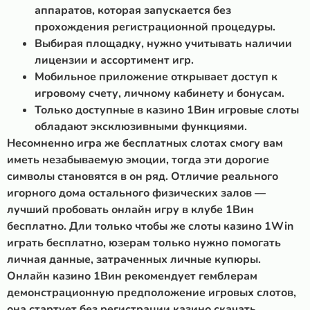
аппаратов, которая запускается без
прохождения регистрационной процедуры.
Выбирая площадку, нужно учитывать наличии
лицензии и ассортимент игр.
Мобильное приложение открывает доступ к
игровому счету, личному кабинету и бонусам.
Только доступные в казино 1Вин игровые слоты
обладают эксклюзивными функциями.
Несомненно игра же бесплатных слотах смогу вам
иметь незабываемую эмоции, тогда эти дорогие
символы становятся в он ряд. Отличие реального
игорного дома остального физических залов —
лучший пробовать онлайн игру в клубе 1Вин
бесплатно. Дли только чтобы же слоты казино 1Win
играть бесплатно, юзерам только нужно помогать
личная данные, затраченных личные купюры.
Онлайн казино 1Вин рекомендует гемблерам
демонстрационную предположение игровых слотов,
она стартует без регистрации казино скачать.